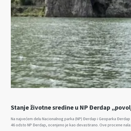
Stanje životne sredine u NP Đerdap „povo
Na najvećem delu Nacionalnog parka (NP) Đerdap i Geoparka Đerdap sta
46 odsto NP Đerdap, ocenjeno je kao devastirano. Ove procene na