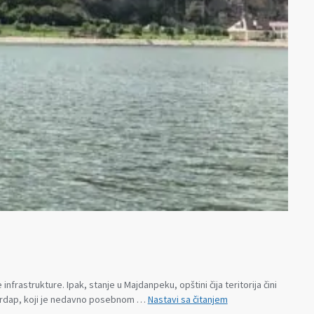
strukture. Ipak, stanje u Majdanpeku, opštini čija teritorija čini
Stanje
erdap, koji je nedavno posebnom …
Nastavi sa čitanjem
životne