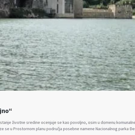
ljno“
nje životne sredine ocenjuje se kao povoljno, osim u domenu komunalne infra
laze se u Prostornom planu područja posebne namene Nacionalnog parka Đ