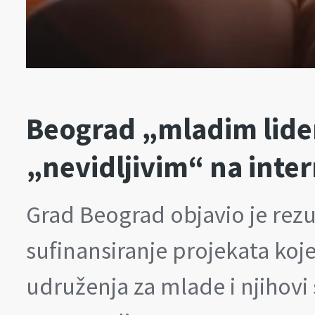
Beograd „mladim lide
„nevidljivim“ na inte
Grad Beograd objavio je rezul
sufinansiranje projekata koj
udruženja za mlade i njihovi