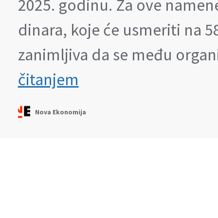
2025. godinu. Za ove namene,
dinara, koje će usmeriti na 58
zanimljiva da se među organ
Beograd
čitanjem
„mladim
liderima“
i
Nova Ekonomija
organizacijama
„nevidljivim“
na
internetu
daje
milione