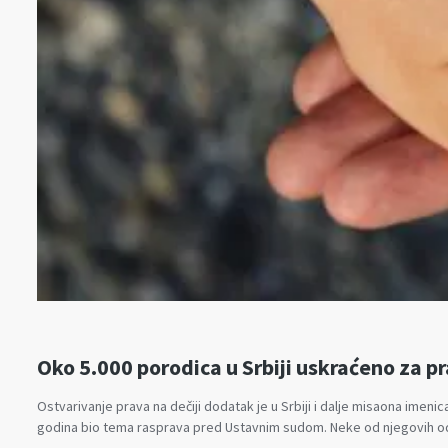
Oko 5.000 porodica u Srbiji uskraćeno za p
Ostvarivanje prava na dečiji dodatak je u Srbiji i dalje misaona imenic
godina bio tema rasprava pred Ustavnim sudom. Neke od njegovih o