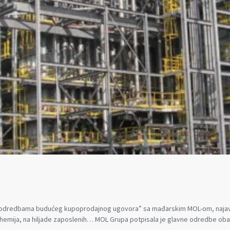
 odredbama budućeg kupoprodajnog ugovora” sa mađarskim MOL-om, najavil
rohemija, na hiljade zaposlenih… MOL Grupa potpisala je glavne odredbe o