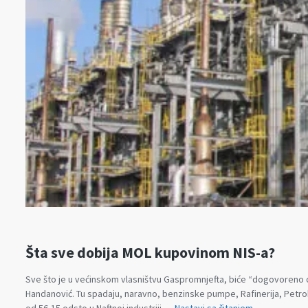
Šta sve dobija MOL kupovinom NIS-a?
Sve što je u većinskom vlasništvu Gaspromnjefta, biće “dogovoreno
Handanović. Tu spadaju, naravno, benzinske pumpe, Rafinerija, Pet
Šta
od 56,15 odsto u Naftnoj industriji …
Nastavi sa čitanjem