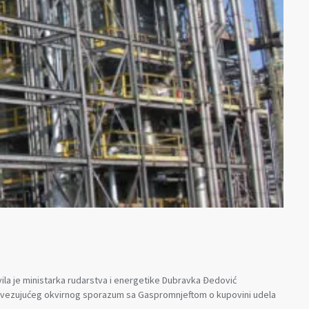
a je ministarka rudarstva i energetike Dubravka Đedović
bavezujućeg okvirnog sporazum sa Gaspromnjeftom o kupovini udela