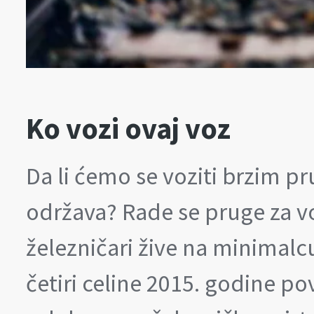
Ko vozi ovaj voz
Da li ćemo se voziti brzim 
održava? Rade se pruge za v
železničari žive na minimalc
četiri celine 2015. godine p