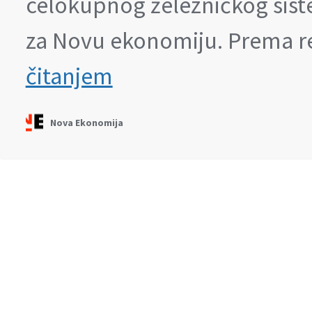
celokupnog železničkog siste
za Novu ekonomiju. Prema 
Ko
čitanjem
vozi
ovaj
voz
Nova Ekonomija