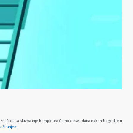
o znači da ta služba nije kompletna Samo deset dana nakon tragedije u
Štedeli
a čitanjem
smo,