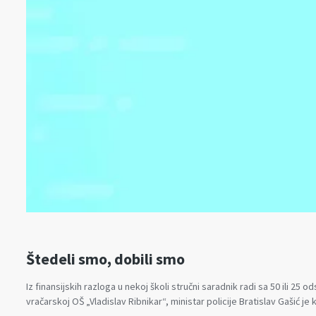
Štedeli smo, dobili smo
Iz finansijskih razloga u nekoj školi stručni saradnik radi sa 50 il
vračarskoj OŠ „Vladislav Ribnikar“, ministar policije Bratislav Gašić