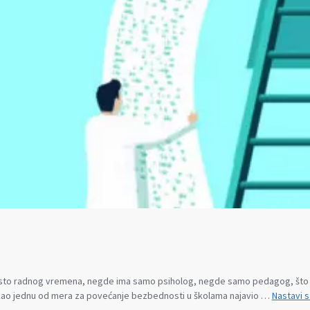
i 25 odsto radnog vremena, negde ima samo psiholog, negde samo pedagog, št
 je kao jednu od mera za povećanje bezbednosti u školama najavio …
Nastavi s