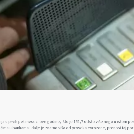
ivanja u prvih pet meseci ove godine, što je 151,7 odsto više nego u istom 
ćima u bankama i dalje je znatno viša od proseka evrozone, prenosi taj por