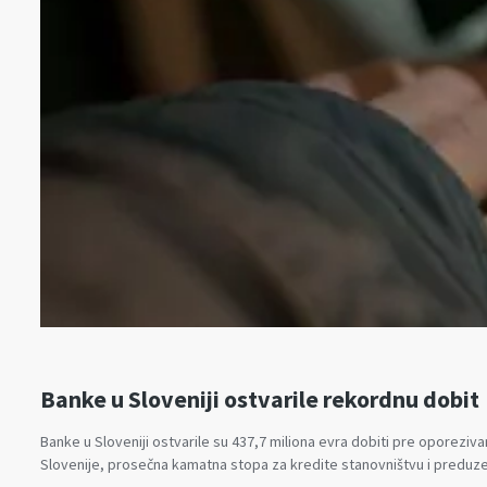
Banke u Sloveniji ostvarile rekordnu dobit
Banke u Sloveniji ostvarile su 437,7 miliona evra dobiti pre oporez
Slovenije, prosečna kamatna stopa za kredite stanovništvu i preduze