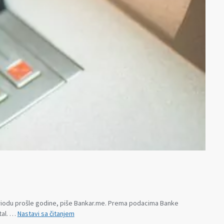
periodu prošle godine, piše Bankar.me. Prema podacima Banke
Banke
tal. …
Nastavi sa čitanjem
u