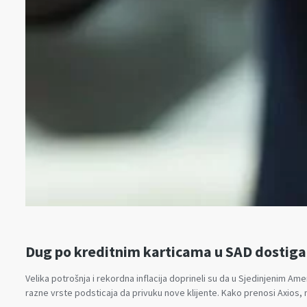
Dug po kreditnim karticama u SAD dostigao
Velika potrošnja i rekordna inflacija doprineli su da u Sjedinjenim Am
razne vrste podsticaja da privuku nove klijente. Kako prenosi Axios