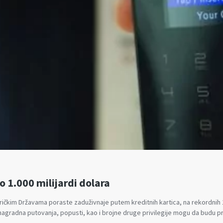
 1.000 milijardi dolara
eričkim Državama poraste zaduživnaje putem kreditnih kartica, na rekordnih 1.
, nagradna putovanja, popusti, kao i brojne druge privilegije mogu da budu