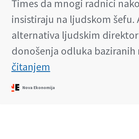
Times da mnogi radnici nak
insistiraju na ljudskom šefu
alternativa ljudskim direkt
donošenja odluka bazirani
Menadžeri
čitanjem
će
biti
prve
Nova Ekonomija
„žrtve“
veštačke
inteligencije