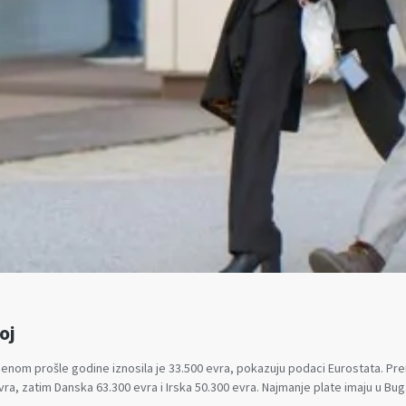
oj
menom prošle godine iznosila je 33.500 evra, pokazuju podaci Eurostata. P
a, zatim Danska 63.300 evra i Irska 50.300 evra. Najmanje plate imaju u Bug