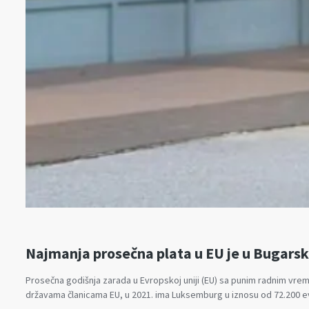
Najmanja prosečna plata u EU je u Bugarsk
Prosečna godišnja zarada u Evropskoj uniji (EU) sa punim radnim vre
državama članicama EU, u 2021. ima Luksemburg u iznosu od 72.200 evr