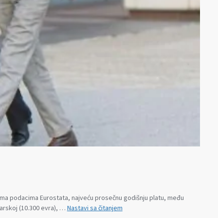
rema podacima Eurostata, najveću prosečnu godišnju platu, među
Najmanja
arskoj (10.300 evra), …
Nastavi sa čitanjem
prosečna