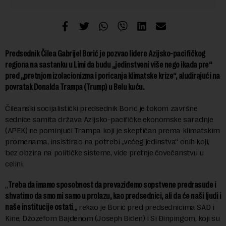
Predsednik Čilea Gabrijel Borić je pozvao lidere Azijsko-pacifičkog
regiona na sastanku u Limi da budu „jedinstveni više nego ikada pre“
pred „pretnjom izolacionizma i poricanja klimatske krize“, aludirajući na
povratak Donalda Trampa (Trump) u Belu kuću.
Čileanski socijalistički predsednik Borić je tokom završne
sednice samita država Azijsko-pacifičke ekonomske saradnje
(APEK) ne pominjući Trampa koji je skeptičan prema klimatskim
promenama, insistirao na potrebi „većeg jedinstva“ onih koji,
bez obzira na političke sisteme, vide pretnje čovečanstvu u
celini.
„
Treba da imamo sposobnost da prevaziđemo sopstvene predrasude i
shvatimo da smo mi samo u prolazu, kao predsednici, ali da će naši ljudi i
naše institucije ostati
„, rekao je Borić pred predsednicima SAD i
Kine, Džozefom Bajdenom (Joseph Biden) i Si Đinpingom, koji su