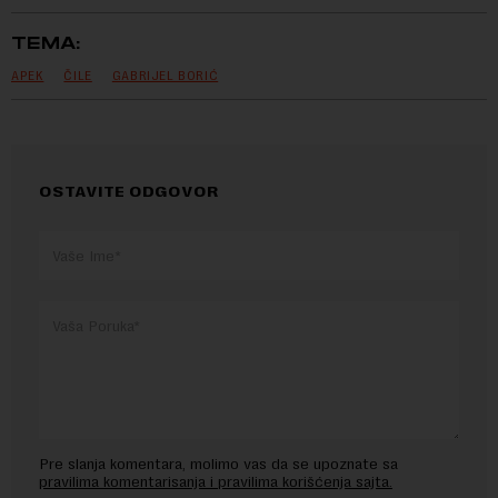
TEMA:
APEK
ČILE
GABRIJEL BORIĆ
OSTAVITE ODGOVOR
Pre slanja komentara, molimo vas da se upoznate sa
pravilima komentarisanja i pravilima korišćenja sajta.