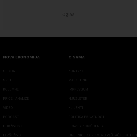
NOVA EKONOMIJA
O NAMA
SRBIJA
KONTAKT
SVET
MARKETING
KOLUMNE
IMPRESSUM
PRIČE I ANALIZE
NJUZLETER
VIDEO
KLIJENTI
PODCAST
POLITIKA PRIVATNOSTI
ODRŽIVOST
PRAVILA KORIŠĆENJA
LEPŠI ŽIVOT
SMERNICE ZA PRIMENU VEŠTAČKE INTELI