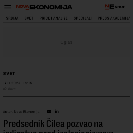
SHOP
SRBIJA
SVET
PRIČE I ANALIZE
SPECIJALI
PRESS AKADEMIJA
SVET
17.11.2024.
14:15
Beta
Autor: Nova Ekonomija
Predsednik Čilea pozvao na