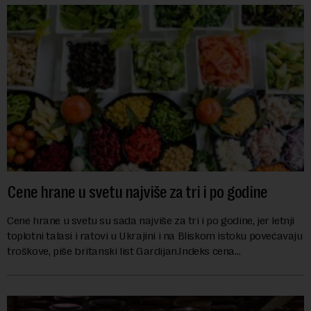
Cene hrane u svetu najviše za tri i po godine
Cene hrane u svetu su sada najviše za tri i po godine, jer letnji
toplotni talasi i ratovi u Ukrajini i na Bliskom istoku povećavaju
troškove, piše britanski list Gardijan.Indeks cena
prehrambenih proiz...