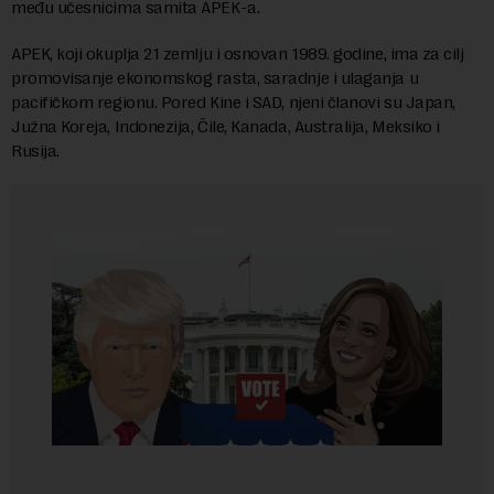
među učesnicima samita APEK-a.
APEK, koji okuplja 21 zemlju i osnovan 1989. godine, ima za cilj
promovisanje ekonomskog rasta, saradnje i ulaganja u
pacifičkom regionu. Pored Kine i SAD, njeni članovi su Japan,
Južna Koreja, Indonezija, Čile, Kanada, Australija, Meksiko i
Rusija.