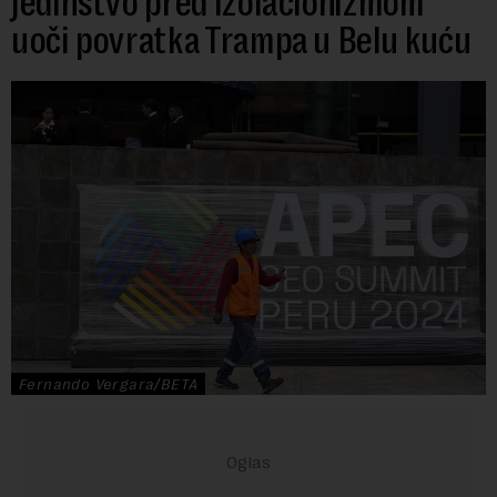
jedinstvo pred izolacionizmom
uoči povratka Trampa u Belu kuću
Fernando Vergara/BETA