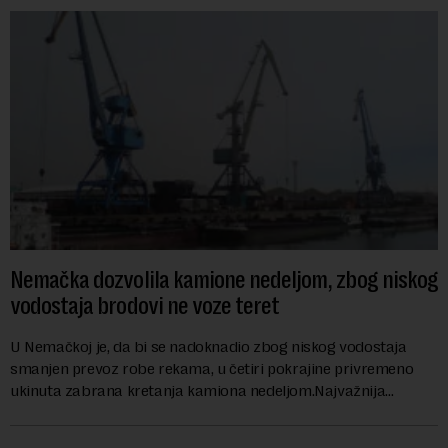
Nemačka dozvolila kamione nedeljom, zbog niskog
vodostaja brodovi ne voze teret
U Nemačkoj je, da bi se nadoknadio zbog niskog vodostaja
smanjen prevoz robe rekama, u četiri pokrajine privremeno
ukinuta zabrana kretanja kamiona nedeljom.Najvažnija
nemačka reka Rajna ima najniži vodo...