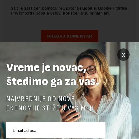
Sajt je zaštićen pomocu reCaptcha i Google.
Google Politika
Privatnosti
i
Google Uslovi Korišćenja
su primenjeni.
x
Vreme je novac,
štedimo ga za vas.
NAJVREDNIJE OD NOVE
EKONOMIJE STIŽE U VAŠ MEJL.
POVEZANI SADRŽAJI