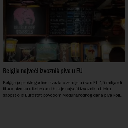
Belgija najveći izvoznik piva u EU
Belgija je prošle godine izvezla u zemlje u i van EU 1,5 milijardi
litara piva sa alkoholom i bila je najveći izvoznik u bloku,
saopštio je Eurostat povodom Međunarodnog dana piva koji
se obeležava danas. ...