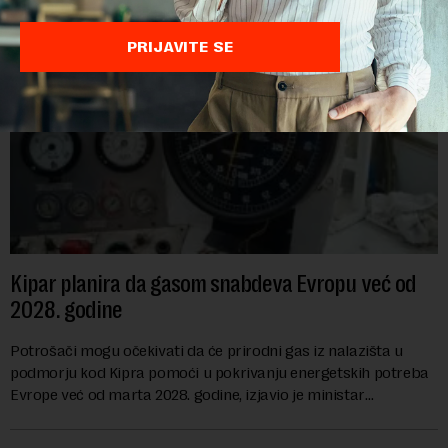
PRIJAVITE SE
Kipar planira da gasom snabdeva Evropu već od
2028. godine
Potrošači mogu očekivati da će prirodni gas iz nalazišta u
podmorju kod Kipra pomoći u pokrivanju energetskih potreba
Evrope već od marta 2028. godine, izjavio je ministar
energetike te ostrvske zemlje Ma...