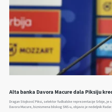
Alta banka Davora Macure dala Piksiju kre
Dragan Stojković Piksi, selektor fudbalske reprezentacije Srbije, je 
Davora Macure, biznismena bliskog SNS-u, objavio je nedeljnik Radar