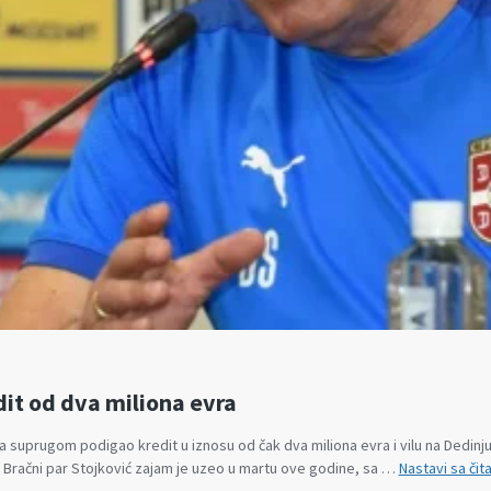
dit od dva miliona evra
sa suprugom podigao kredit u iznosu od čak dva miliona evra i vilu na Dedinj
. Bračni par Stojković zajam je uzeo u martu ove godine, sa …
Nastavi sa čit