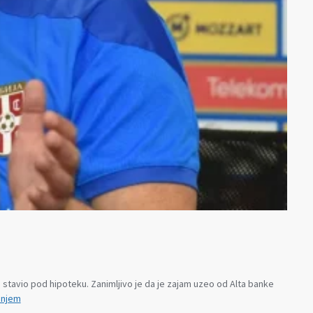
u stavio pod hipoteku. Zanimljivo je da je zajam uzeo od Alta banke
Alta
anjem
banka