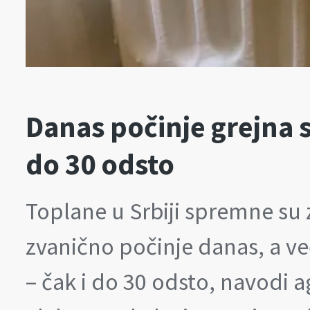
Danas počinje grejna s
do 30 odsto
Toplane u Srbiji spremne su 
zvanično počinje danas, a ve
– čak i do 30 odsto, navodi 