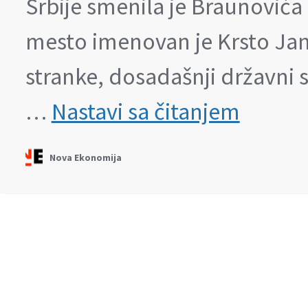
Srbije smenila je Braunovića 
mesto imenovan je Krsto Jan
stranke, dosadašnji državni s
Direktor
…
Nastavi sa čitanjem
„Srbijašuma“
Braunović
smenjen
Nova Ekonomija
nakon
protivljenja
kopanju
litijuma