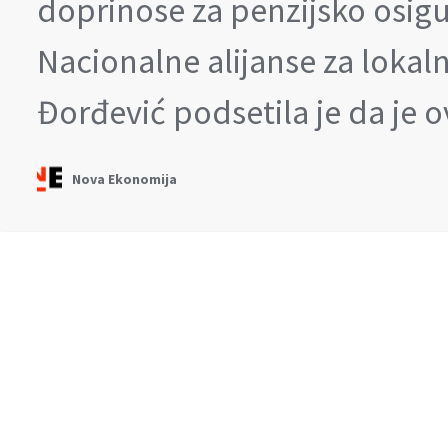
doprinose za penzijsko osigu
Nacionalne alijanse za lokal
Đorđević podsetila je da je 
Nova Ekonomija