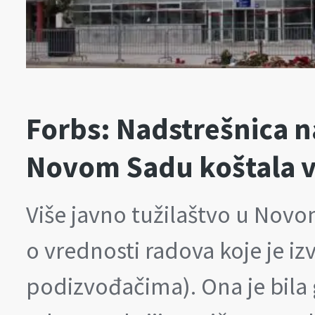
Forbs: Nadstrešnica na
Novom Sadu koštala v
Više javno tužilaštvo u Nov
o vrednosti radova koje je iz
podizvođačima). Ona je bila