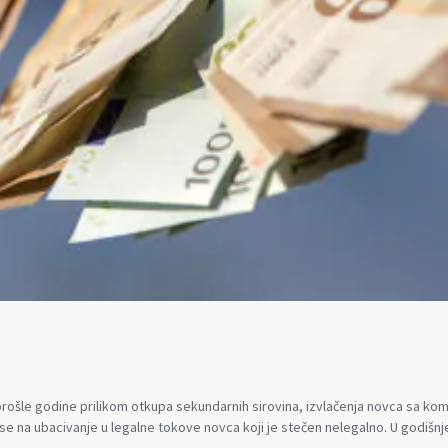
ošle godine prilikom otkupa sekundarnih sirovina, izvlačenja novca sa komp
se na ubacivanje u legalne tokove novca koji je stečen nelegalno. U godiš