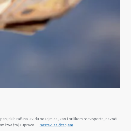
anijskih računa u vidu pozajmica, kao i prilikom reeksporta, navodi
Kako
njem izveštaju Uprave …
Nastavi sa čitanjem
su