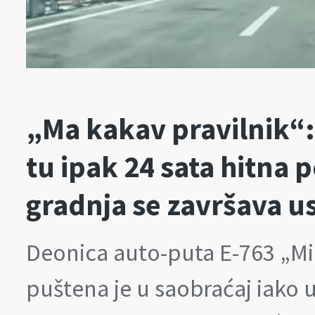
„Ma kakav pravilnik“:
tu ipak 24 sata hitna 
gradnja se završava u
Deonica auto-puta E-763 „Mi
puštena je u saobraćaj iako 