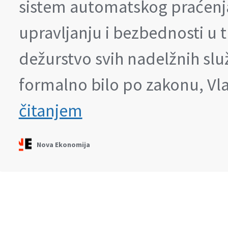
sistem automatskog praćenja
upravljanju i bezbednosti u 
dežurstvo svih nadelžnih služb
formalno bilo po zakonu, Vl
„Ma
čitanjem
kakav
pravilnik“:
Tunel
Nova Ekonomija
„bezbedan“,
ali
su
tu
ipak
24
sata
hitna