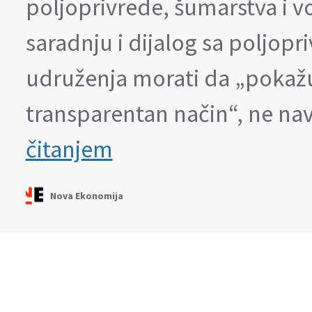
poljoprivrede, šumarstva i v
saradnju i dijalog sa poljopr
udruženja morati da „pokažu
transparentan način“, ne na
Mlekari
čitanjem
u
starom
problemu
Nova Ekonomija
sa
državom,
ponovo
najavljuju
radikalniji
pritisak