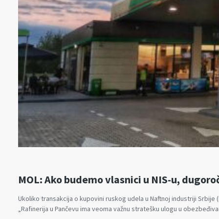
MOL: Ako budemo vlasnici u NIS-u, dugoročn
Ukoliko transakcija o kupovini ruskog udela u Naftnoj industriji Srbij
„Rafinerija u Pančevu ima veoma važnu stratešku ulogu u obezbeđivan