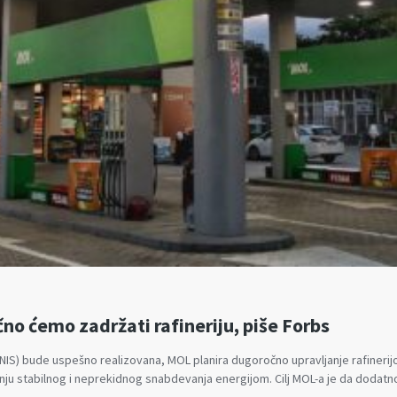
o ćemo zadržati rafineriju, piše Forbs
e (NIS) bude uspešno realizovana, MOL planira dugoročno upravljanje rafinerij
ju stabilnog i neprekidnog snabdevanja energijom. Cilj MOL-a je da dodatn