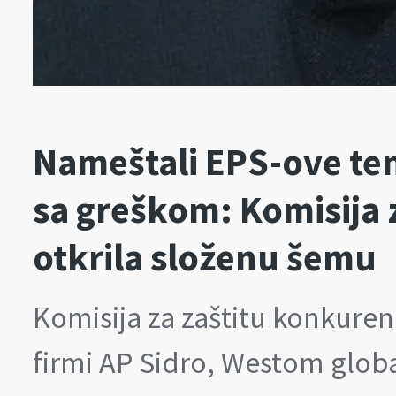
Nameštali EPS-ove te
sa greškom: Komisija 
otkrila složenu šemu
Komisija za zaštitu konkuren
firmi AP Sidro, Westom globa