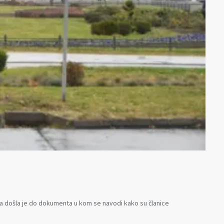
ija došla je do dokumenta u kom se navodi kako su članice
a
omija