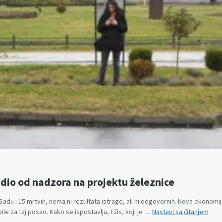
adio od nadzora na projektu železnice
Sadu i 15 mrtvih, nema ni rezultata istrage, ali ni odgovornih. Nova ekonom
Nov
e za taj posao. Kako se ispostavlja, Ežis, koji je …
Nastavi sa čitanjem
ekon