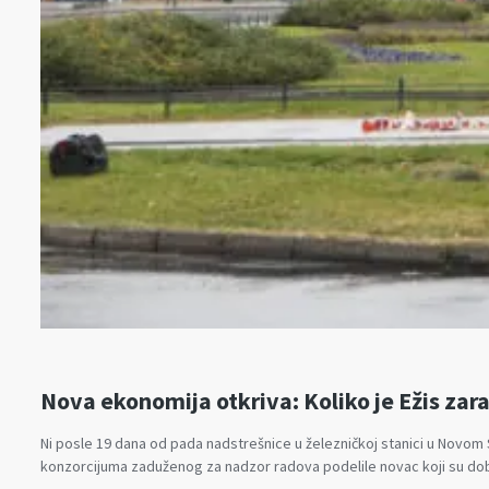
Nova ekonomija otkriva: Koliko je Ežis zar
Ni posle 19 dana od pada nadstrešnice u železničkoj stanici u Novom 
konzorcijuma zaduženog za nadzor radova podelile novac koji su dobil