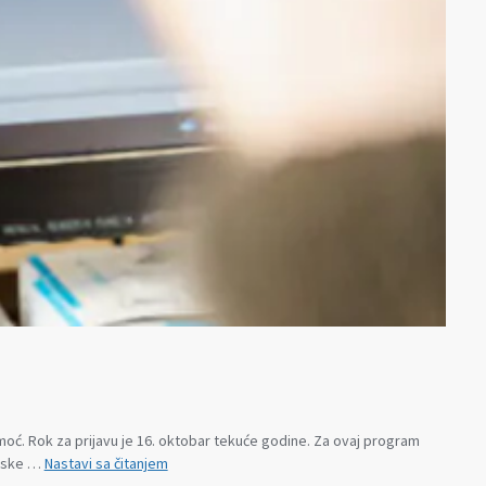
moć. Rok za prijavu je 16. oktobar tekuće godine. Za ovaj program
Novi
etske …
Nastavi sa čitanjem
poziv