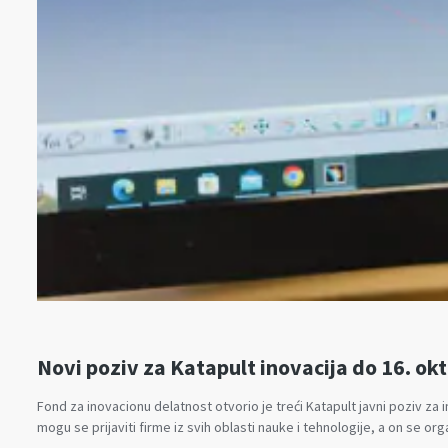
Novi poziv za Katapult inovacija do 16. ok
Fond za inovacionu delatnost otvorio je treći Katapult javni poziv za
mogu se prijaviti firme iz svih oblasti nauke i tehnologije, a on se 