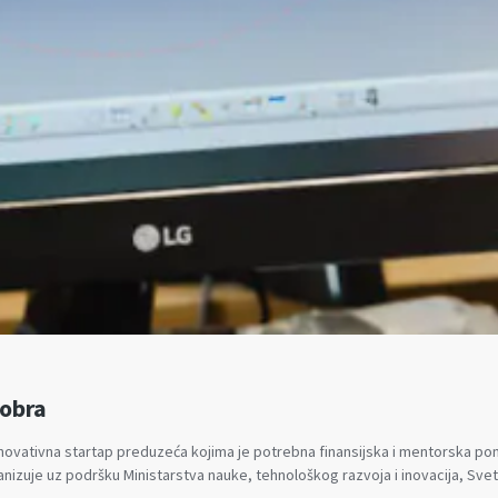
tobra
 inovativna startap preduzeća kojima je potrebna finansijska i mentorska po
organizuje uz podršku Ministarstva nauke, tehnološkog razvoja i inovacija, Sv