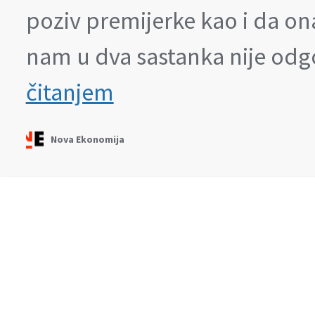
poziv premijerke kao i da on
nam u dva sastanka nije odg
Poljoprivrednici:
čitanjem
Ostajemo
na
protestima,
Nova Ekonomija
čekamo
poziv
premijerke