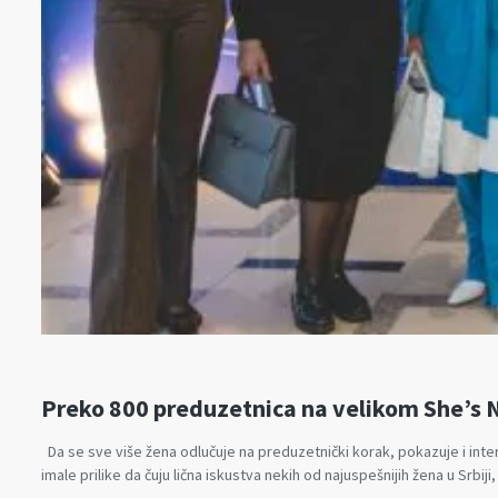
Preko 800 preduzetnica na velikom She’s
Da se sve više žena odlučuje na preduzetnički korak, pokazuje i inte
imale prilike da čuju lična iskustva nekih od najuspešnijih žena u Srbij