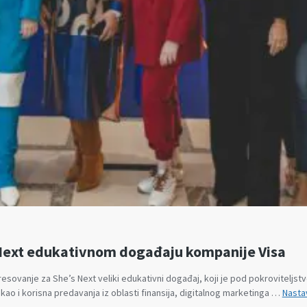
 Next edukativnom događaju kompanije Visa
resovanje za She’s Next veliki edukativni događaj, koji je pod pokroviteljs
i, kao i korisna predavanja iz oblasti finansija, digitalnog marketinga …
Nastav