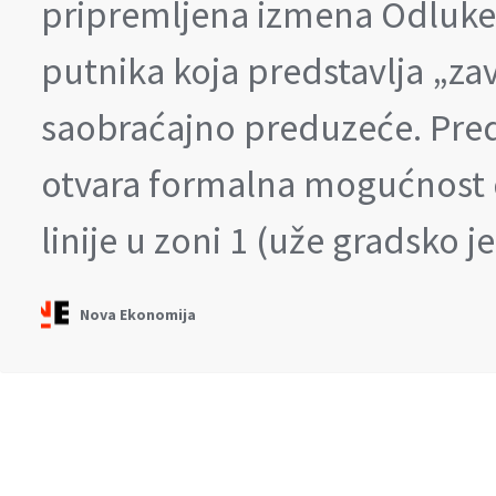
pripremljena izmena Odluke
putnika koja predstavlja „za
saobraćajno preduzeće. Pre
otvara formalna mogućnost 
linije u zoni 1 (uže gradsko j
Nova Ekonomija