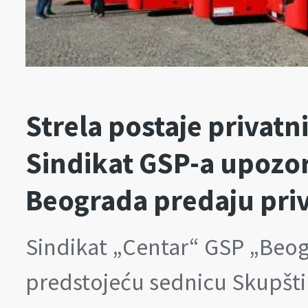
Strela postaje privatn
Sindikat GSP-a upozora
Beograda predaju pri
Sindikat „Centar“ GSP „Beog
predstojeću sednicu Skupštin