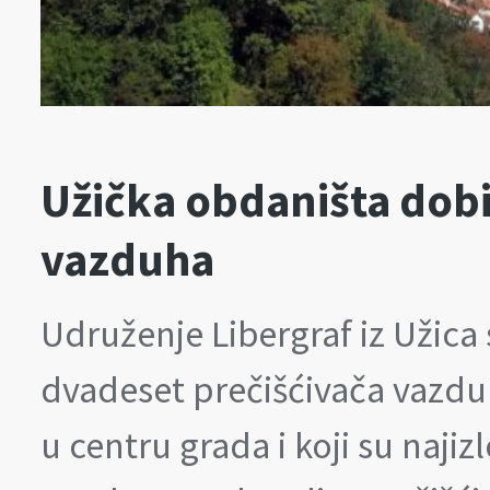
Užička obdaništa dobi
vazduha
Udruženje Libergraf iz Užica 
dvadeset prečišćivača vazduh
u centru grada i koji su naji