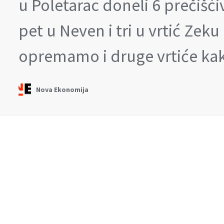
u Poletarac doneli 6 prečišć
pet u Neven i tri u vrtić Zek
opremamo i druge vrtiće k
Nova Ekonomija