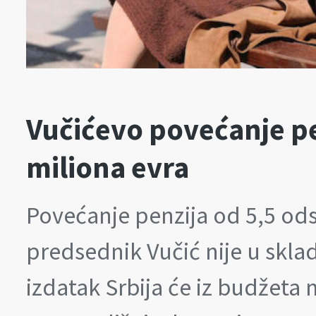
Vučićevo povećanje pe
miliona evra
Povećanje penzija od 5,5 ods
predsednik Vučić nije u skla
izdatak Srbija će iz budžeta 