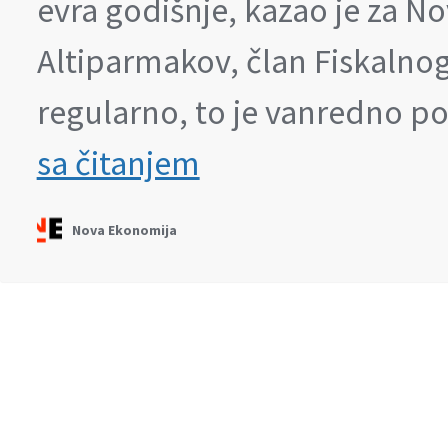
evra godišnje, kazao je za N
Altiparmakov, član Fiskalnog
regularno, to je vanredno 
Vučićevo
sa čitanjem
povećanje
penzija
će
Nova Ekonomija
koštati
350
miliona
evra