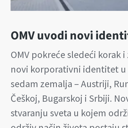
OMV uvodi novi identi
OMV pokreće sledeći korak i 
novi korporativni identitet u
sedam zemalja – Austriji, Ru
Češkoj, Bugarskoj i Srbiji. No
stvaranju sveta u kojem održi
održiv način života postaju s