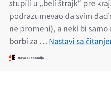
stupili u „beli štrajk“ pre kra
podrazumevao da svim đacima
ne promeni), a neki bi samo n
borbi za …
Nastavi sa čitanj
Nova Ekonomija