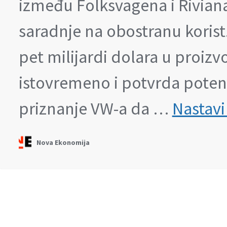
između Folksvagena i Rivian
saradnje na obostranu korist
pet milijardi dolara u proizv
istovremeno i potvrda potenc
priznanje VW-a da …
Nastavi
Nova Ekonomija