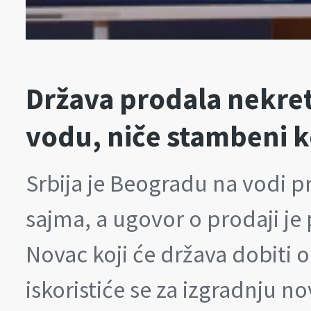
Država prodala nekre
vodu, niče stambeni 
Srbija je Beogradu na vodi 
sajma, a ugovor o prodaji je
Novac koji će država dobiti 
iskoristiće se za izgradnju 