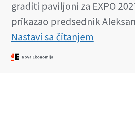
graditi paviljoni za EXPO 2027
prikazao predsednik Aleksan
Država
Nastavi sa čitanjem
prodala
nekretnine
Sajma
Nova Ekonomija
Beogradu
na
vodu,
niče
stambeni
kompleks