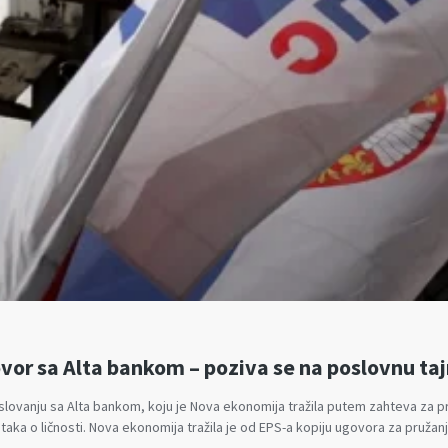
vor sa Alta bankom – poziva se na poslovnu ta
lovanju sa Alta bankom, koju je Nova ekonomija tražila putem zahteva za pr
ataka o ličnosti. Nova ekonomija tražila je od EPS-a kopiju ugovora za pruža