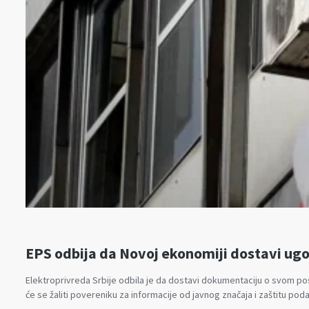
EPS odbija da Novoj ekonomiji dostavi ugo
Elektroprivreda Srbije odbila je da dostavi dokumentaciju o svom pos
će se žaliti povereniku za informacije od javnog značaja i zaštitu pod