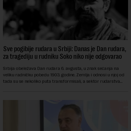
Sve pogibije rudara u Srbiji: Danas je Dan rudara,
za tragediju u rudniku Soko niko nije odgovarao
Srbija obeležava Dan rudara 6. avgusta, u znak sećanja na
veliku radničku pobedu 1903. godine. Zemlja i odnosi u njoj od
tada su se nekoliko puta transformisali, a sektor rudarstva
danas karakterišu velike r...