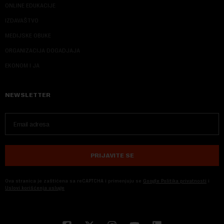
ONLINE EDUKACIJE
IZDAVAŠTVO
MEDIJSKE OBUKE
ORGANIZACIJA DOGADJAJA
EKONOM I JA
NEWSLETTER
PRIJAVITE SE
Ova stranica je zaštićena sa reCAPTCHA i primenjuju se
Google Politika privatnosti
i
Uslovi korišćenja usluge