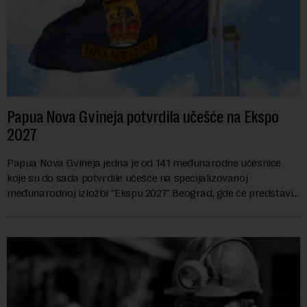
Papua Nova Gvineja potvrdila učešće na Ekspo
2027
Papua Nova Gvineja jedna je od 141 međunarodne učesnice
koje su do sada potvrdile učešće na specijalizovanoj
međunarodnoj izložbi "Ekspu 2027" Beograd, gde će predstaviti
i kao državu sa najvećom jezičkom ra...