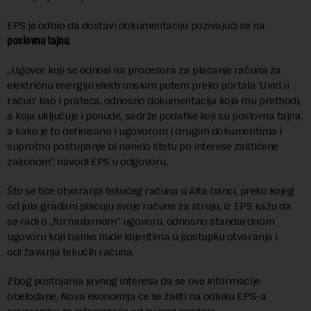
EPS je odbio da dostavi dokumentaciju pozivajući se na
poslovnu tajnu
.
„Ugovor koji se odnosi na procesora za plaćanje računa za
električnu energiju elektronskim putem preko portala ‘Uvid u
račun’ kao i prateća, odnosno dokumentacija koja mu prethodi,
a koja uključuje i ponude, sadrže podatke koji su poslovna tajna,
a kako je to definisano i ugovorom i drugim dokumentima i
suprotno postupanje bi nanelo štetu po interese zaštićene
zakonom“, navodi EPS u odgovoru.
Što se tiče otvaranja tekućeg računa u Alta banci, preko kojeg
od jula građani plaćuju svoje račune za struju, iz EPS kažu da
se radi o „formularnom“ ugovoru, odnosno standardnom
ugovoru koji banke nude klijentima u postupku otvaranja i
održavanja tekućih računa.
Zbog postojanja javnog interesa da se ove informacije
obelodane, Nova ekonomija će se žaliti na odluku EPS-a