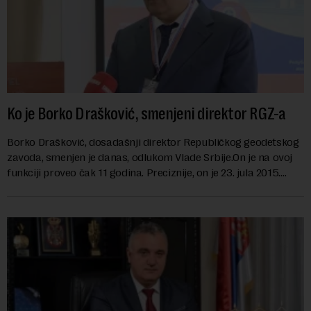
Ko je Borko Drašković, smenjeni direktor RGZ-a
Borko Drašković, dosadašnji direktor Republičkog geodetskog
zavoda, smenjen je danas, odlukom Vlade Srbije.On je na ovoj
funkciji proveo čak 11 godina. Preciznije, on je 23. jula 2015.
izabran za v.d. di...