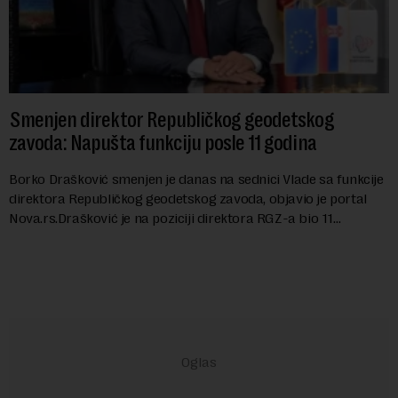
Smenjen direktor Republičkog geodetskog
zavoda: Napušta funkciju posle 11 godina
Borko Drašković smenjen je danas na sednici Vlade sa funkcije
direktora Republičkog geodetskog zavoda, objavio je portal
Nova.rs.Drašković je na poziciji direktora RGZ-a bio 11
godina.Kako piše Nova....