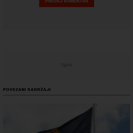
POVEZANI SADRŽAJI