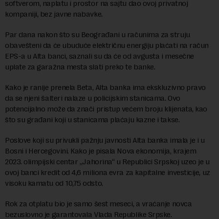
softverom, naplatu i prostor na sajtu dao ovoj privatnoj
kompaniji, bez javne nabavke.
Par dana nakon što su Beograđani u računima za struju
obavešteni da će ubuduće električnu energiju plaćati na račun
EPS-a u Alta banci, saznali su da će od avgusta i mesečne
uplate za garažna mesta slati preko te banke.
Kako je ranije prenela Beta, Alta banka ima ekskluzivno pravo
da se njeni šalteri nalaze u policijskim stanicama. Ovo
potencijalno može da znači pristup većem broju klijenata, kao
što su građani koji u stanicama plaćaju kazne i takse.
Poslove koji su privukli pažnju javnosti Alta banka imala je i u
Bosni i Hercegovini. Kako je pisala Nova ekonomija, krajem
2023. olimpijski centar „Jahorina“ u Republici Srpskoj uzeo je u
ovoj banci kredit od 4,6 miliona evra za kapitalne investicije, uz
visoku kamatu od 10,75 odsto.
Rok za otplatu bio je samo šest meseci, a vraćanje novca
bezuslovno je garantovala Vlada Republike Srpske.