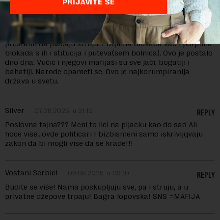
PRIJAVITE SE
Zorica
07.08.2025. u 12:57
REPLY
Još jedan legalni Vučićev mafinaš. Ma treba svo da
prestanu da plaćaju struju. Potpuna blokada kao i potpuna
blokada s ih i stitucija i puteva(sem bolnica). Ovo je postalo
dno dna. Vučić i njegovi mafijaši su sve jači, bogatiji i
bahatiji. Narode opameti se. Ovo je najkorumpiranija
država u svetu.
Silver
07.08.2025. u 21:10
REPLY
Poslovna tajna??? Meni to lici na pljacku kao do sad Ali
hoce vise…ovde politicari I bizbismeni samo iskrivljqvaju
zakon da bi mogli vise da se krade!!!
Vostani Serbie!
09.08.2025. u 09:10
REPLY
Budite se više! Nama poskupljuju sve, pa i struju, a u
privatne džepove trpaju! Bagra lopovska! SNS =MAFIJA