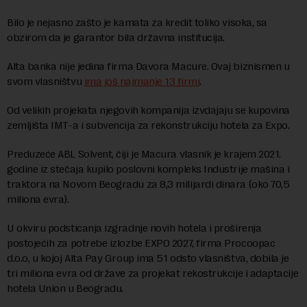
Bilo je nejasno zašto je kamata za kredit toliko visoka, sa
obzirom da je garantor bila državna institucija.
Alta banka nije jedina firma Davora Macure. Ovaj biznismen u
svom vlasništvu
ima još najmanje 13 firmi
.
Od velikih projekata njegovih kompanija izvdajaju se kupovina
zemljišta IMT-a i subvencija za rekonstrukciju hotela za Expo.
Preduzeće ABL Solvent, čiji je Macura vlasnik je krajem 2021.
godine iz stečaja kupilo poslovni kompleks Industrije mašina i
traktora na Novom Beogradu za 8,3 milijardi dinara (oko 70,5
miliona evra).
U okviru podsticanja izgradnje novih hotela i proširenja
postojećih za potrebe izlozbe EXPO 2027, firma Procoopac
d.o.o, u kojoj Alta Pay Group ima 51 odsto vlasništva, dobila je
tri miliona evra od države za projekat rekostrukcije i adaptacije
hotela Union u Beogradu.