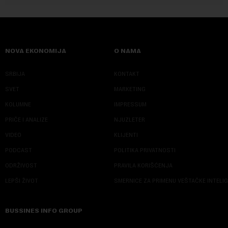
NOVA EKONOMIJA
O NAMA
SRBIJA
KONTAKT
SVET
MARKETING
KOLUMNE
IMPRESSUM
PRIČE I ANALIZE
NJUZLETER
VIDEO
KLIJENTI
PODCAST
POLITIKA PRIVATNOSTI
ODRŽIVOST
PRAVILA KORIŠĆENJA
LEPŠI ŽIVOT
SMERNICE ZA PRIMENU VEŠTAČKE INTELI
BUSSINES INFO GROUP