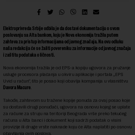
Elektroprivreda Srbije odbila je da dostavi dokumentaciju o svom
poslovanju sa Alta bankom, koju je Nova ekonomija tražila putem
zahteva za pristup informacijama od javnog značaja. Na ovu odluku
naša redakcija će se žaliti povereniku za informacije od javnog značaja
i zaštitu podataka o ličnosti.
Nova ekonomija tražila je od EPS-a kopiju ugovora za pružanje
usluge procesora plaćanja u okviru aplikacije i portala „EPS
Uvid u račun“, što je posao koji obavlja kompanija u vlasništvu
Davora Macure
.
Takođe, zahtevom su tražene kopije ponuda za ovaj posao koje
su dostavili drugi ponuđači, ugovora na osnovu kojeg se uplate
za račune za struju na teritoriji Beograda vrše preko tekućeg
računa u Alta banci i dokument koji sadrži podatak o visini
provizije ili druge vrste naknade koju će Alta naplatiti po osnovu
obavljanja ovih poslova.