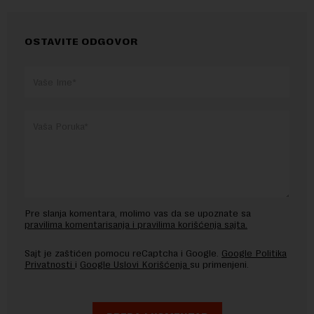
OSTAVITE ODGOVOR
Pre slanja komentara, molimo vas da se upoznate sa
pravilima komentarisanja i pravilima korišćenja sajta.
Sajt je zaštićen pomocu reCaptcha i Google.
Google Politika
Privatnosti
i
Google Uslovi Korišćenja
su primenjeni.