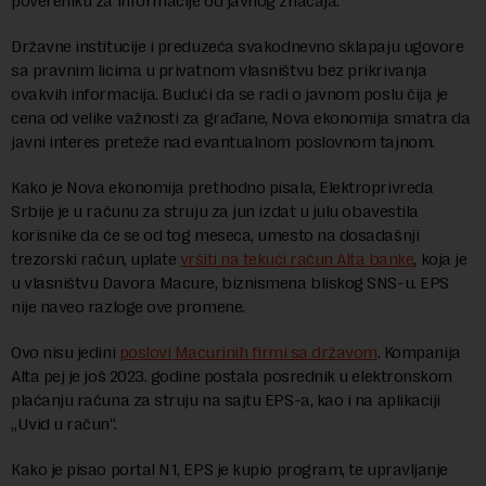
povereniku za informacije od javnog značaja.
Državne institucije i preduzeća svakodnevno sklapaju ugovore
sa pravnim licima u privatnom vlasništvu bez prikrivanja
ovakvih informacija. Budući da se radi o javnom poslu čija je
cena od velike važnosti za građane, Nova ekonomija smatra da
javni interes preteže nad evantualnom poslovnom tajnom.
Kako je Nova ekonomija prethodno pisala, Elektroprivreda
Srbije je u računu za struju za jun izdat u julu obavestila
korisnike da će se od tog meseca, umesto na dosadašnji
trezorski račun, uplate
vršiti na tekući račun Alta banke
, koja je
u vlasništvu Davora Macure, biznismena bliskog SNS-u. EPS
nije naveo razloge ove promene.
Ovo nisu jedini
poslovi Macurinih firmi sa državom
. Kompanija
Alta pej je još 2023. godine postala posrednik u elektronskom
plaćanju računa za struju na sajtu EPS-a, kao i na aplikaciji
„Uvid u račun“.
Kako je pisao portal N1, EPS je kupio program, te upravljanje