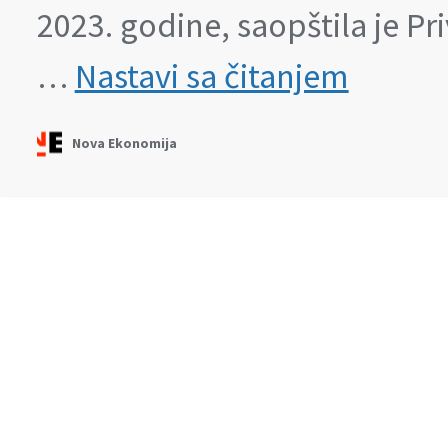
2023. godine, saopštila je Pr
Nove
…
Nastavi sa čitanjem
obaveze
dobavljača
iz
Nova Ekonomija
Srbije
na
nemačkom
tržištu