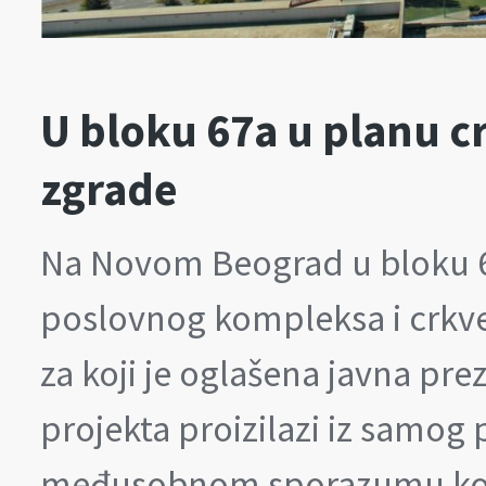
U bloku 67a u planu 
zgrade
Na Novom Beograd u bloku 6
poslovnog kompleksa i crkve,
za koji je oglašena javna pre
projekta proizilazi iz samog
međusobnom sporazumu kompa