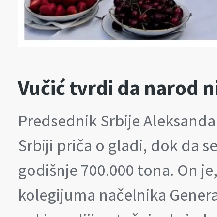
Vučić tvrdi da narod n
Predsednik Srbije Aleksandar 
Srbiji priča o gladi, dok da 
godišnje 700.000 tona. On je
kolegijuma načelnika Genera