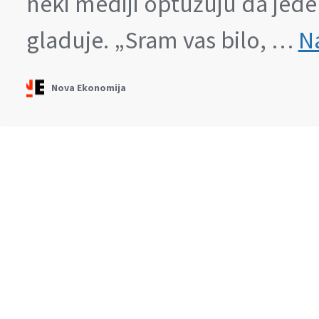
neki mediji optužuju da jede 
gladuje. „Sram vas bilo, …
Na
Nova Ekonomija