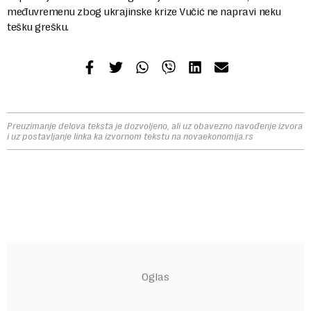
međuvremenu zbog ukrajinske krize Vučić ne napravi neku
tešku grešku.
Preuzimanje delova teksta je dozvoljeno, ali uz obavezno navođenje izvora
i uz postavljanje linka ka izvornom tekstu na novaekonomija.rs