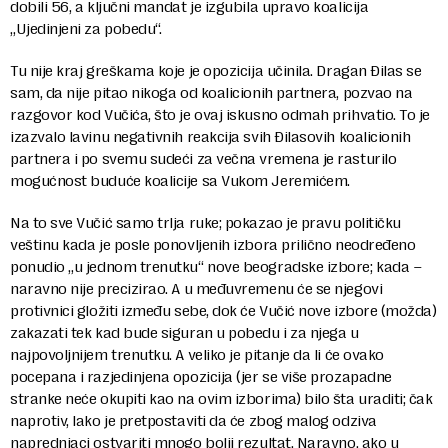
dobili 56, a klјučni mandat je izgubila upravo koalicija
„Ujedinjeni za pobedu“.
Tu nije kraj greškama koje je opozicija učinila. Dragan Đilas se
sam, da nije pitao nikoga od koalicionih partnera, pozvao na
razgovor kod Vučića, što je ovaj iskusno odmah prihvatio. To je
izazvalo lavinu negativnih reakcija svih Đilasovih koalicionih
partnera i po svemu sudeći za večna vremena je rasturilo
mogućnost buduće koalicije sa Vukom Jeremićem.
Na to sve Vučić samo trlјa ruke; pokazao je pravu političku
veštinu kada je posle ponovlјenih izbora prilično neodređeno
ponudio „u jednom trenutku“ nove beogradske izbore; kada –
naravno nije precizirao. A u međuvremenu će se njegovi
protivnici gložiti između sebe, dok će Vučić nove izbore (možda)
zakazati tek kad bude siguran u pobedu i za njega u
najpovolјnijem trenutku. A veliko je pitanje da li će ovako
pocepana i razjedinjena opozicija (jer se više prozapadne
stranke neće okupiti kao na ovim izborima) bilo šta uraditi; čak
naprotiv, lako je pretpostaviti da će zbog malog odziva
naprednjaci ostvariti mnogo bolјi rezultat. Naravno, ako u