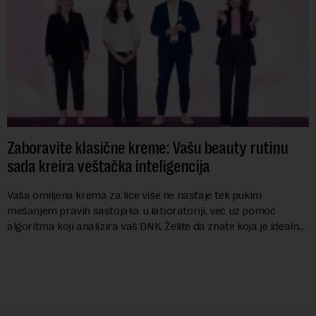
Zaboravite klasične kreme: Vašu beauty rutinu
sada kreira veštačka inteligencija
Vaša omiljena krema za lice više ne nastaje tek pukim
mešanjem pravih sastojaka u laboratoriji, već uz pomoć
algoritma koji analizira vaš DNK. Želite da znate koja je idealna
nijansa crvenog ruža za vas, u s...