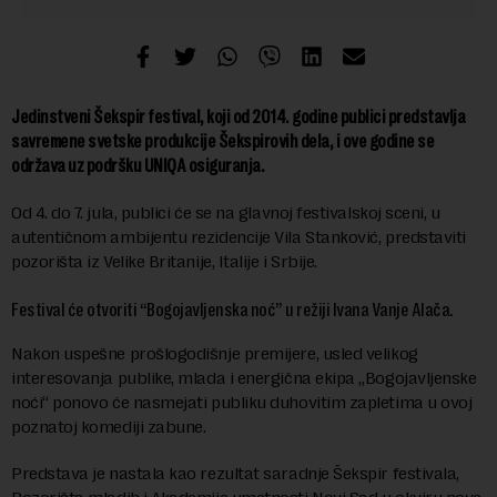
Jedinstveni Šekspir festival, koji od 2014. godine publici predstavlja
savremene svetske produkcije Šekspirovih dela, i ove godine se
održava uz podršku UNIQA osiguranja.
Od 4. do 7. jula, publici će se na glavnoj festivalskoj sceni, u
autentičnom ambijentu rezidencije Vila Stanković, predstaviti
pozorišta iz Velike Britanije, Italije i Srbije.
Festival će otvoriti “Bogojavljenska noć” u režiji Ivana Vanje Alača.
Nakon uspešne prošlogodišnje premijere, usled velikog
interesovanja publike, mlada i energična ekipa „Bogojavljenske
noći“ ponovo će nasmejati publiku duhovitim zapletima u ovoj
poznatoj komediji zabune.
Predstava je nastala kao rezultat saradnje Šekspir festivala,