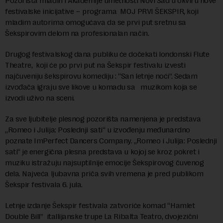
Pozorišta mladih i Akademije umetnosti Novi Sad u okviru nove
festivalske inicijative – programa MOJ PRVI ŠEKSPIR, koji
mladim autorima omogućava da se prvi put sretnu sa
Šekspirovim delom na profesionalan način.
Drugog festivalskog dana publiku će dočekati londonski Flute
Theatre, koji će po prvi put na Šekspir festivalu izvesti
najčuveniju šekspirovu komediju : “San letnje noći”. Sedam
izvođača igraju sve likove u komadu sa muzikom koja se
izvodi uživo na sceni.
Za sve ljubitelje plesnog pozorišta namenjena je predstava
„Romeo i Julija: Poslednji sati“ u izvođenju međunardno
poznate ImPerfect Dancers Company. „Romeo i Julija: Poslednji
sati“ je energična plesna predstava u kojoj se kroz pokret i
muziku istražuju najsuptilnije emocije Šekspirovog čuvenog
dela. Najveća ljubavna priča svih vremena je pred publikom
Šekspir festivala 6. jula.
Letnje izdanje Šekspir festivala zatvoriće komad “Hamlet
Double Bill” itallijanske trupe La Ribalta Teatro, dvojezični