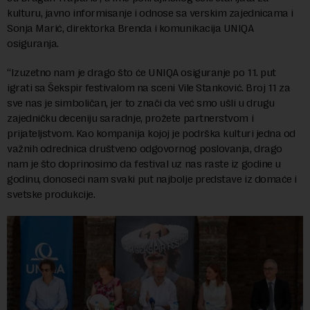
kulturu, javno informisanje i odnose sa verskim zajednicama i
Sonja Marić, direktorka Brenda i komunikacija UNIQA
osiguranja.
“Izuzetno nam je drago što će UNIQA osiguranje po 11. put
igrati sa Šekspir festivalom na sceni Vile Stanković. Broj 11 za
sve nas je simboličan, jer to znači da već smo ušli u drugu
zajedničku deceniju saradnje, prožete partnerstvom i
prijateljstvom. Kao kompanija kojoj je podrška kulturi jedna od
važnih odrednica društveno odgovornog poslovanja, drago
nam je što doprinosimo da festival uz nas raste iz godine u
godinu, donoseći nam svaki put najbolje predstave iz domaće i
svetske produkcije.