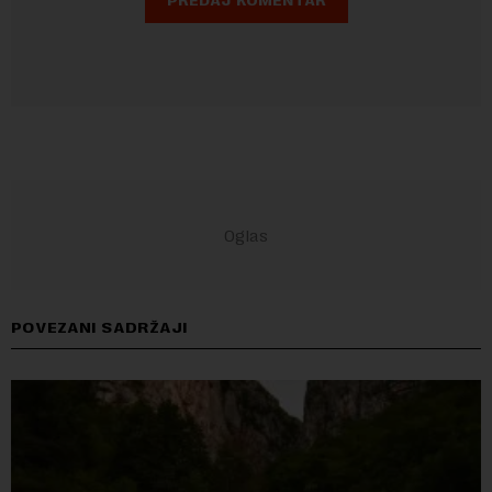
POVEZANI SADRŽAJI