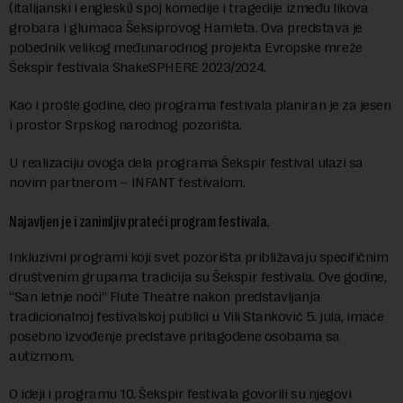
(italijanski i engleski) spoj komedije i tragedije između likova
grobara i glumaca Šeksiprovog Hamleta. Ova predstava je
pobednik velikog međunarodnog projekta Evropske mreže
Šekspir festivala ShakeSPHERE 2023/2024.
Kao i prošle godine, deo programa festivala planiran je za jesen
i prostor Srpskog narodnog pozorišta.
U realizaciju ovoga dela programa Šekspir festival ulazi sa
novim partnerom – INFANT festivalom.
Najavljen je i zanimljiv prateći program festivala.
Inkluzivni programi koji svet pozorišta približavaju specifičnim
društvenim grupama tradicija su Šekspir festivala. Ove godine,
“San letnje noći” Flute Theatre nakon predstavljanja
tradicionalnoj festivalskoj publici u Vili Stanković 5. jula, imaće
posebno izvođenje predstave prilagođene osobama sa
autizmom.
O ideji i programu 10. Šekspir festivala govorili su njegovi