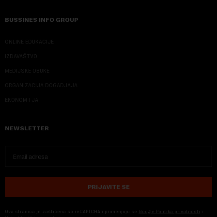
BUSSINES INFO GROUP
ONLINE EDUKACIJE
IZDAVAŠTVO
MEDIJSKE OBUKE
ORGANIZACIJA DOGADJAJA
EKONOM I JA
NEWSLETTER
PRIJAVITE SE
Ova stranica je zaštićena sa reCAPTCHA i primenjuju se
Google Politika privatnosti
i