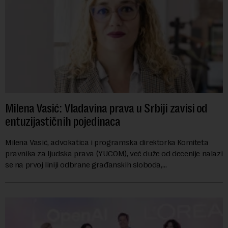
Milena Vasić: Vladavina prava u Srbiji zavisi od
entuzijastičnih pojedinaca
Milena Vasić, advokatica i programska direktorka Komiteta
pravnika za ljudska prava (YUCOM), već duže od decenije nalazi
se na prvoj liniji odbrane građanskih sloboda,
marginalizovanih grupa, žrtava diskrimi...