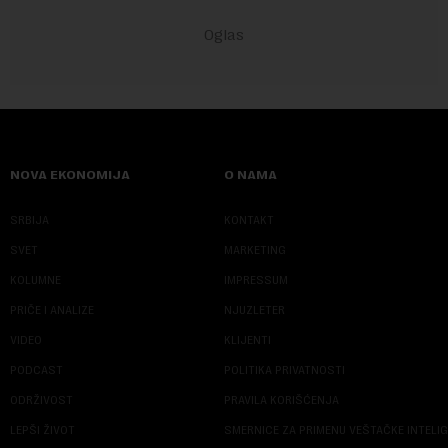
NOVA EKONOMIJA
O NAMA
SRBIJA
KONTAKT
SVET
MARKETING
KOLUMNE
IMPRESSUM
PRIČE I ANALIZE
NJUZLETER
VIDEO
KLIJENTI
PODCAST
POLITIKA PRIVATNOSTI
ODRŽIVOST
PRAVILA KORIŠĆENJA
LEPŠI ŽIVOT
SMERNICE ZA PRIMENU VEŠTAČKE INTELI