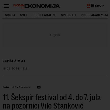
SHOP
SRBIJA
SVET
PRIČE I ANALIZE
SPECIJALI
PRESS AKADEMIJA
LEPŠI ŽIVOT
19.06.2024.
13:21
Autor: Miša Rašković
11. Šekspir festival od 4. do 7. jula
na pozornici Vile Stanković