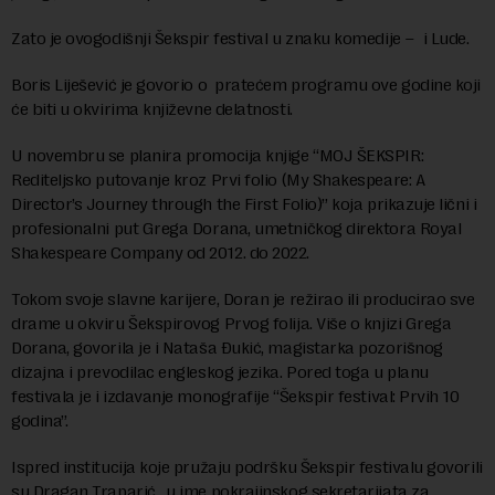
Zato je ovogodišnji Šekspir festival u znaku komedije – i Lude.
Boris Liješević je govorio o pratećem programu ove godine koji
će biti u okvirima književne delatnosti.
U novembru se planira promocija knjige “MOJ ŠEKSPIR:
Rediteljsko putovanje kroz Prvi folio (My Shakespeare: A
Director’s Journey through the First Folio)” koja prikazuje lični i
profesionalni put Grega Dorana, umetničkog direktora Royal
Shakespeare Company od 2012. do 2022.
Tokom svoje slavne karijere, Doran je režirao ili producirao sve
drame u okviru Šekspirovog Prvog folija. Više o knjizi Grega
Dorana, govorila je i Nataša Đukić, magistarka pozorišnog
dizajna i prevodilac engleskog jezika. Pored toga u planu
festivala je i izdavanje monografije “Šekspir festival: Prvih 10
godina”.
Ispred institucija koje pružaju podršku Šekspir festivalu govorili
su Dragan Traparić , u ime pokrajinskog sekretarijata za