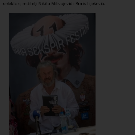
selektori, reditelji Nikita Milivojević i Boris Liješević.