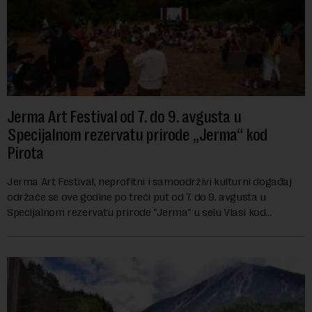
Jerma Art Festival od 7. do 9. avgusta u
Specijalnom rezervatu prirode „Jerma“ kod
Pirota
Jerma Art Festival, neprofitni i samoodrživi kulturni događaj
održaće se ove godine po treći put od 7. do 9. avgusta u
Specijalnom rezervatu prirode "Jerma" u selu Vlasi kod
Pirota.Festival okuplja umetn...