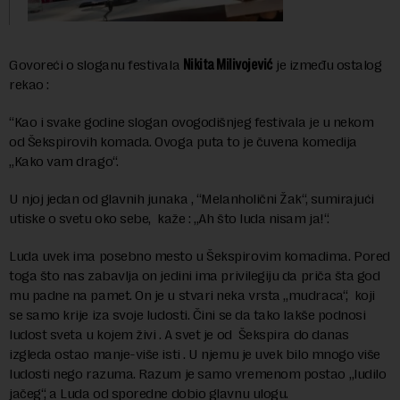
Govoreći o sloganu festivala
Nikita Milivojević
je između ostalog
rekao :
“Kao i svake godine slogan ovogodišnjeg festivala je u nekom
od Šekspirovih komada. Ovoga puta to je čuvena komedija
„Kako vam drago“.
U njoj jedan od glavnih junaka , “Melanholični Žak“, sumirajući
utiske o svetu oko sebe, kaže : „Ah što luda nisam ja!“.
Luda uvek ima posebno mesto u Šekspirovim komadima. Pored
toga što nas zabavlja on jedini ima privilegiju da priča šta god
mu padne na pamet. On je u stvari neka vrsta „mudraca“, koji
se samo krije iza svoje ludosti. Čini se da tako lakše podnosi
ludost sveta u kojem živi . A svet je od Šekspira do danas
izgleda ostao manje-više isti . U njemu je uvek bilo mnogo više
ludosti nego razuma. Razum je samo vremenom postao „ludilo
jačeg“, a Luda od sporedne dobio glavnu ulogu.