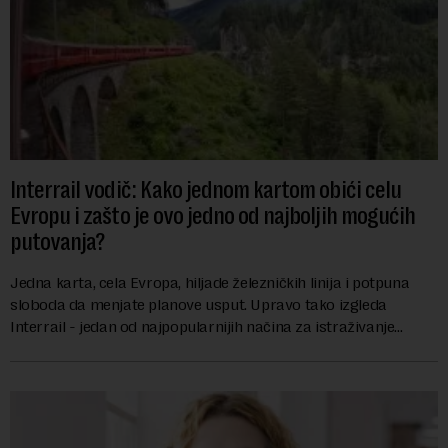
Interrail vodič: Kako jednom kartom obići celu
Evropu i zašto je ovo jedno od najboljih mogućih
putovanja?
Jedna karta, cela Evropa, hiljade železničkih linija i potpuna
sloboda da menjate planove usput. Upravo tako izgleda
Interrail - jedan od najpopularnijih načina za istraživanje
Evrope, koji već decenijama pr...