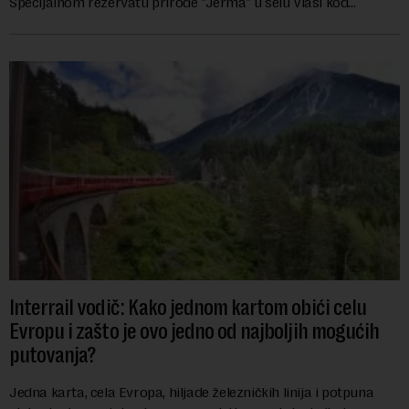
Specijalnom rezervatu prirode "Jerma" u selu Vlasi kod
Pirota.Festival okuplja umetn...
Interrail vodič: Kako jednom kartom obići celu
Evropu i zašto je ovo jedno od najboljih mogućih
putovanja?
Jedna karta, cela Evropa, hiljade železničkih linija i potpuna