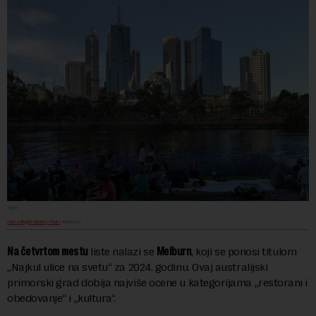
Foto:
Hans Birger Nilsen, Flickr
, Melburn
Na četvrtom
mestu
liste nalazi se
Melburn
, koji se ponosi titulom
„Najkul ulice na svetu“ za 2024. godinu. Ovaj australijski
primorski grad dobija najviše ocene u kategorijama „restorani i
obedovanje“ i „kultura“.