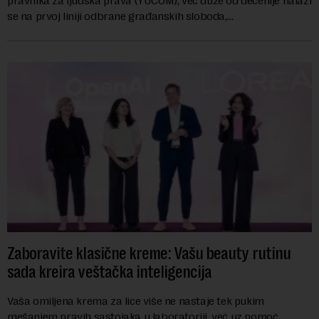
pravnika za ljudska prava (YUCOM), već duže od decenije nalazi
se na prvoj liniji odbrane građanskih sloboda,
marginalizovanih grupa, žrtava diskrimi...
Zaboravite klasične kreme: Vašu beauty rutinu
sada kreira veštačka inteligencija
Vaša omiljena krema za lice više ne nastaje tek pukim
mešanjem pravih sastojaka u laboratoriji, već uz pomoć