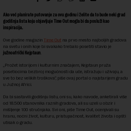
Ako već planirate putovanje za ovu godinu i želite da to bude neki grad
godišnja lista koju objavljuje Time Out mogla bi da posluži kao
inspiracija.
Ove godine magazin
Time Out
na prvo mesto najboljih gradova
na svetu i onih koje bi svakako trebalo posetiti stavio je
južnoafrički Kejptaun
.
„Prožet istorijom i kulturnim značajem, Kejptaun pruža
posetiocima bezbroj mogućnosti da uče, istražuju i uživaju, a
sve to bez velikih troškova“, piše ovaj portal o najstarijem gradu
u Južnoj Africi.
Da bi sastavili godišnju listu, oni su, kako navode, anketirali više
od 18.500 stanovnika raznih gradova, ali su uzeli u obzir i
mišljenje 100 stručnjaka. Svi oni, piše Time Out, ocenjivali su
hranu, noćni život, kulturu, pristupačnost, kvalitet života i opšti
utisak o gradu.