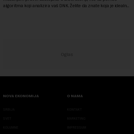
algoritma koji analizira vaš DNK. Želite da znate koja je idealna
nijansa crvenog ruža za vas, u s...
NOVA EKONOMIJA
O NAMA
SRBIJA
KONTAKT
SVET
MARKETING
KOLUMNE
IMPRESSUM