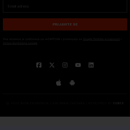
PRIJAVITE SE
Ova stranica je zaštićena sa reCAPTCHA i primenjuju se
Google Politika privatnosti
i
Uslovi korišćenja usluge
© 2026 NOVA EKONOMIJA | SVA PRAVA ZADŽANA | DEVELOPED BY
CUBES