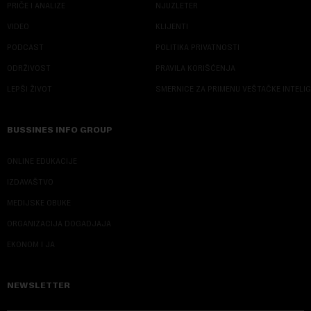
PRIČE I ANALIZE
NJUZLETER
VIDEO
KLIJENTI
PODCAST
POLITIKA PRIVATNOSTI
ODRŽIVOST
PRAVILA KORIŠĆENJA
LEPŠI ŽIVOT
SMERNICE ZA PRIMENU VEŠTAČKE INTELI
BUSSINES INFO GROUP
ONLINE EDUKACIJE
IZDAVAŠTVO
MEDIJSKE OBUKE
ORGANIZACIJA DOGADJAJA
EKONOM I JA
NEWSLETTER