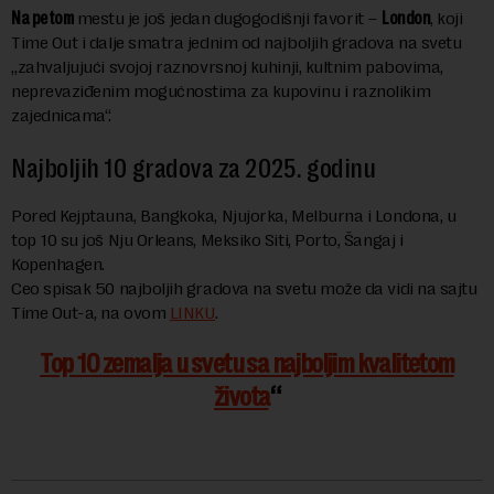
Na petom
mestu je još jedan dugogodišnji favorit –
London
, koji
Time Out i dalje smatra jednim od najboljih gradova na svetu
„zahvaljujući svojoj raznovrsnoj kuhinji, kultnim pabovima,
neprevaziđenim mogućnostima za kupovinu i raznolikim
zajednicama“.
Najboljih 10 gradova za 2025. godinu
Pored Kejptauna, Bangkoka, Njujorka, Melburna i Londona, u
top 10 su još Nju Orleans, Meksiko Siti, Porto, Šangaj i
Kopenhagen.
Ceo spisak 50 najboljih gradova na svetu može da vidi na sajtu
Time Out-a, na ovom
LINKU
.
Top 10 zemalja u svetu sa najboljim kvalitetom
života