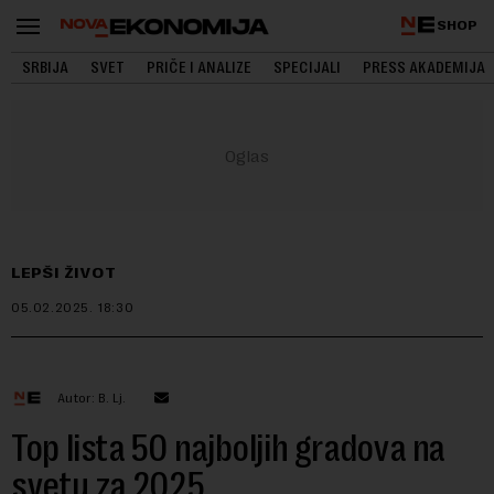
SHOP
SRBIJA
SVET
PRIČE I ANALIZE
SPECIJALI
PRESS AKADEMIJA
LEPŠI ŽIVOT
05.02.2025.
18:30
Autor: B. Lj.
Top lista 50 najboljih gradova na
svetu za 2025.