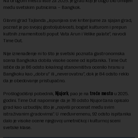
Na drugom mestu liste za 2025. je grad koji je dugo bio omiljen
među svetskim putnicima – Bangkok.
Glavni grad Tajlanda „ispunjava sve kriterijume za sjajan grad,
poznat je po svojoj gostoljubivosti, bogat kulturom i prepun
kultnih znamenitosti poput Vata Arun i Velike palate“, navodi
Time Out.
Nije iznenađenje ni to što je svetski poznata gastronomska
scena Bangkoka dobila visoke ocene od ispitanika. Time Out
ističe da je 86 odsto lokalnog stanovništva ocenilo hranu u
Bangkoku kao „dobru“ ili „neverovatnu“, dok je 84 odsto reklo
da je obedovanje pristupačno.
Prošlogodišnji pobednik,
Njujork
, pao je na
treće
mesto
u 2025.
godini. Time Out napominje da je 78 odsto Njujorčana opisalo
grad kao uzbudljiv, što je „najviši procenat među svim
istraživanim gradovima“. U međuvremenu, 92 odsto ispitanika
dalo je visoke ocene njegovoj umetničkoj i kulturnoj sceni
svetske klase.