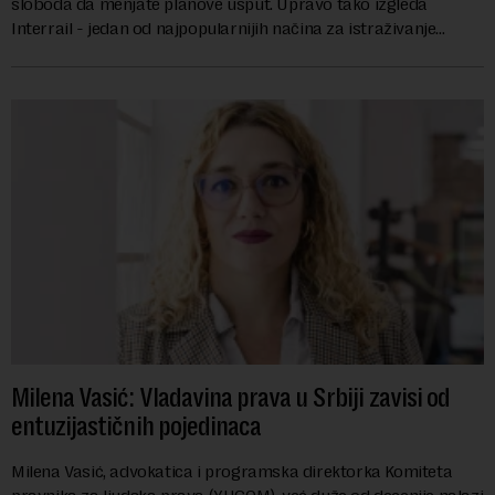
sloboda da menjate planove usput. Upravo tako izgleda
Interrail - jedan od najpopularnijih načina za istraživanje
Evrope, koji već decenijama pr...
Milena Vasić: Vladavina prava u Srbiji zavisi od
entuzijastičnih pojedinaca
Milena Vasić, advokatica i programska direktorka Komiteta