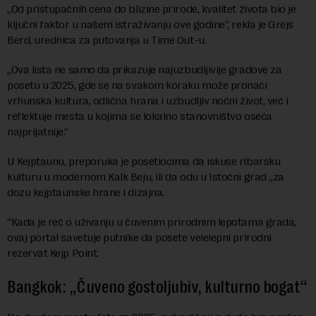
„Od pristupačnih cena do blizine prirode, kvalitet života bio je
ključni faktor u našem istraživanju ove godine“, rekla je Grejs
Berd, urednica za putovanja u Time Out-u.
„Ova lista ne samo da prikazuje najuzbudljivije gradove za
posetu u 2025, gde se na svakom koraku može pronaći
vrhunska kultura, odlična hrana i uzbudljiv noćni život, već i
reflektuje mesta u kojima se lokalno stanovništvo oseća
najprijatnije.“
U Kejptaunu, preporuka je posetiocima da iskuse ribarsku
kulturu u modernom Kalk Beju, ili da odu u Istočni grad „za
dozu kejptaunske hrane i dizajna.
“Kada je reč o uživanju u čuvenim prirodnim lepotama grada,
ovaj portal savetuje putnike da posete velelepni prirodni
rezervat Kejp Point.
Bangkok: „Čuveno gostoljubiv, kulturno bogat“