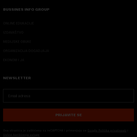
BUSSINES INFO GROUP
ONLINE EDUKACIJE
IZDAVAŠTVO
MEDIJSKE OBUKE
ORGANIZACIJA DOGADJAJA
EKONOM I JA
NEWSLETTER
PRIJAVITE SE
Ova stranica je zaštićena sa reCAPTCHA i primenjuju se
Google Politika privatnosti
i
Uslovi korišćenja usluge