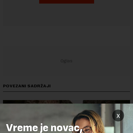
POVEZANI SADRŽAJI
x
Vreme je novac,