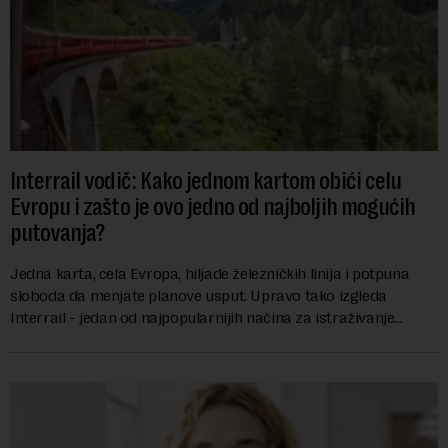
Interrail vodič: Kako jednom kartom obići celu
Evropu i zašto je ovo jedno od najboljih mogućih
putovanja?
Jedna karta, cela Evropa, hiljade železničkih linija i potpuna
sloboda da menjate planove usput. Upravo tako izgleda
Interrail - jedan od najpopularnijih načina za istraživanje
Evrope, koji već decenijama pr...