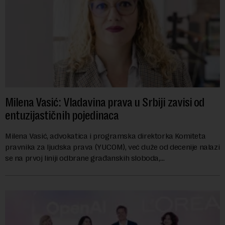
Milena Vasić: Vladavina prava u Srbiji zavisi od
entuzijastičnih pojedinaca
Milena Vasić, advokatica i programska direktorka Komiteta
pravnika za ljudska prava (YUCOM), već duže od decenije nalazi
se na prvoj liniji odbrane građanskih sloboda,
marginalizovanih grupa, žrtava diskrimi...