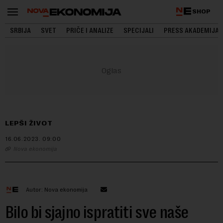
SHOP
SRBIJA
SVET
PRIČE I ANALIZE
SPECIJALI
PRESS AKADEMIJA
LEPŠI ŽIVOT
16.06.2023.
09:00
Nova ekonomija
Autor: Nova ekonomija
Bilo bi sjajno ispratiti sve naše