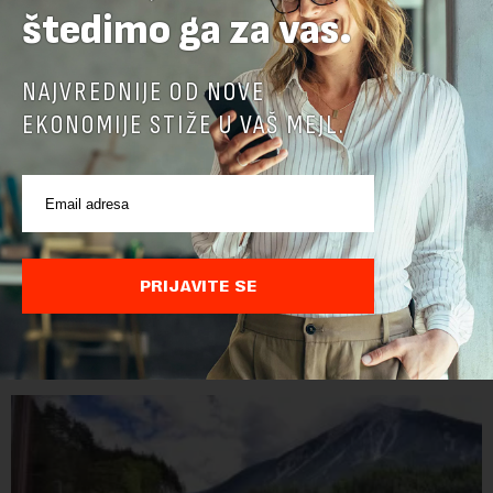
štedimo ga za vas.
NAJVREDNIJE OD NOVE
EKONOMIJE STIŽE U VAŠ MEJL.
Jerma Art Festival od 7. do 9. avgusta u
Specijalnom rezervatu prirode „Jerma“ kod
Pirota
Jerma Art Festival, neprofitni i samoodrživi kulturni događaj
PRIJAVITE SE
održaće se ove godine po treći put od 7. do 9. avgusta u
Specijalnom rezervatu prirode "Jerma" u selu Vlasi kod
Pirota.Festival okuplja umetn...