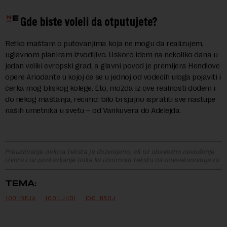
Gde biste voleli da otputujete?
Retko maštam o putovanjima koja ne mogu da realizujem,
uglavnom planiram izvodljivo. Uskoro idem na nekoliko dana u
jedan veliki evropski grad, a glavni povod je premijera Hendlove
opere Ariodante u kojoj će se u jednoj od vodećih uloga pojaviti i
ćerka mog bliskog kolege. Eto, možda iz ove realnosti dođem i
do nekog maštanja, recimo: bilo bi sjajno ispratiti sve nastupe
naših umetnika u svetu – od Vankuvera do Adelejda.
Preuzimanje delova teksta je dozvoljeno, ali uz obavezno navođenje
izvora i uz postavljanje linka ka izvornom tekstu na novaekonomija.rs
TEMA:
100 IDEJA
100 LJUDI
100. BROJ