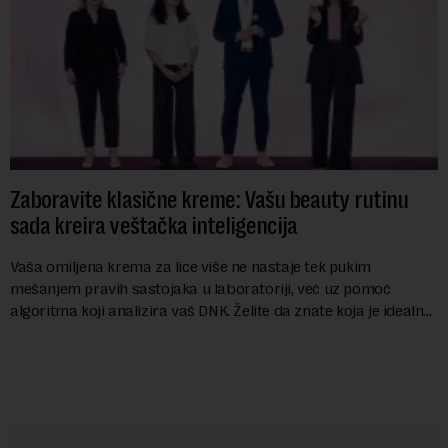
Zaboravite klasične kreme: Vašu beauty rutinu
sada kreira veštačka inteligencija
Vaša omiljena krema za lice više ne nastaje tek pukim
mešanjem pravih sastojaka u laboratoriji, već uz pomoć
algoritma koji analizira vaš DNK. Želite da znate koja je idealna
nijansa crvenog ruža za vas, u s...