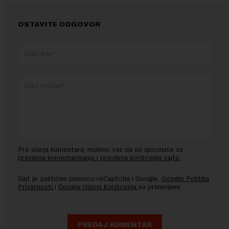
OSTAVITE ODGOVOR
Pre slanja komentara, molimo vas da se upoznate sa
pravilima komentarisanja i pravilima korišćenja sajta.
Sajt je zaštićen pomocu reCaptcha i Google.
Google Politika
Privatnosti
i
Google Uslovi Korišćenja
su primenjeni.