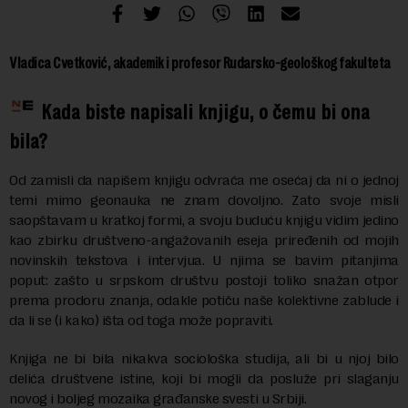
Vladica Cvetković, akademik i profesor Rudarsko-geološkog fakulteta
Kada biste napisali knjigu, o čemu bi ona
bila?
Od zamisli da napišem knjigu odvraća me osećaj da ni o jednoj
temi mimo geonauka ne znam dovoljno. Zato svoje misli
saopštavam u kratkoj formi, a svoju buduću knjigu vidim jedino
kao zbirku društveno-angažovanih eseja priređenih od mojih
novinskih tekstova i intervjua. U njima se bavim pitanjima
poput: zašto u srpskom društvu postoji toliko snažan otpor
prema prodoru znanja, odakle potiču naše kolektivne zablude i
da li se (i kako) išta od toga može popraviti.
Knjiga ne bi bila nikakva sociološka studija, ali bi u njoj bilo
delića društvene istine, koji bi mogli da posluže pri slaganju
novog i boljeg mozaika građanske svesti u Srbiji.