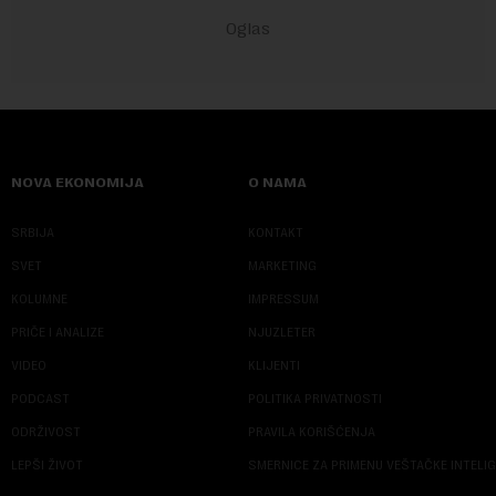
NOVA EKONOMIJA
O NAMA
SRBIJA
KONTAKT
SVET
MARKETING
KOLUMNE
IMPRESSUM
PRIČE I ANALIZE
NJUZLETER
VIDEO
KLIJENTI
PODCAST
POLITIKA PRIVATNOSTI
ODRŽIVOST
PRAVILA KORIŠĆENJA
LEPŠI ŽIVOT
SMERNICE ZA PRIMENU VEŠTAČKE INTELI