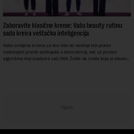
Zaboravite klasične kreme: Vašu beauty rutinu
sada kreira veštačka inteligencija
Vaša omiljena krema za lice više ne nastaje tek pukim
mešanjem pravih sastojaka u laboratoriji, već uz pomoć
algoritma koji analizira vaš DNK. Želite da znate koja je idealna
nijansa crvenog ruža za vas, u s...