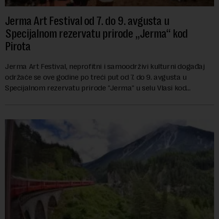
Jerma Art Festival od 7. do 9. avgusta u
Specijalnom rezervatu prirode „Jerma“ kod
Pirota
Jerma Art Festival, neprofitni i samoodrživi kulturni događaj
održaće se ove godine po treći put od 7. do 9. avgusta u
Specijalnom rezervatu prirode "Jerma" u selu Vlasi kod
Pirota.Festival okuplja umetn...