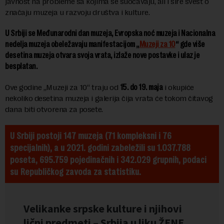
javnost na probleme sa kojima se suočavaju, ali i šire svest o
značaju muzeja u razvoju društva i kulture.
U Srbiji se Međunarodni dan muzeja, Evropska noć muzeja i Nacionalna
nedelja muzeja obeležavaju manifestacijom „
Muzeji za 10
“ gde više
desetina muzeja otvara svoja vrata, izlaže nove postavke i ulaz je
besplatan.
Ove godine „Muzeji za 10“ traju od
15. do 19. maja
i okupiće
nekoliko desetina muzeja i galerija čija vrata će tokom čitavog
dana biti otvorena za posete.
U Srbiji postoji 147 muzeja (71 kompleksni i 76 
specijalnih), a u 2021. godini zabeležili su 1.037.788 
poseta, 695.759 pojedinačnih i 342.029 grupnih, podaci 