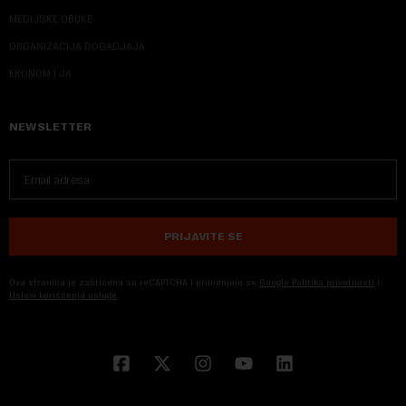
MEDIJSKE OBUKE
ORGANIZACIJA DOGADJAJA
EKONOM I JA
NEWSLETTER
PRIJAVITE SE
Ova stranica je zaštićena sa reCAPTCHA i primenjuju se
Google Politika privatnosti
i
Uslovi korišćenja usluge