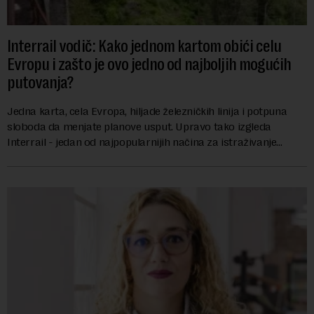
Interrail vodič: Kako jednom kartom obići celu
Evropu i zašto je ovo jedno od najboljih mogućih
putovanja?
Jedna karta, cela Evropa, hiljade železničkih linija i potpuna
sloboda da menjate planove usput. Upravo tako izgleda
Interrail - jedan od najpopularnijih načina za istraživanje
Evrope, koji već decenijama pr...