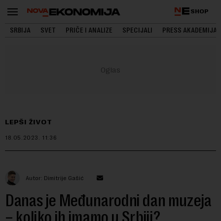
SHOP
SRBIJA
SVET
PRIČE I ANALIZE
SPECIJALI
PRESS AKADEMIJA
LEPŠI ŽIVOT
18.05.2023.
11:36
Autor: Dimitrije Gašić
Danas je Međunarodni dan muzeja
– koliko ih imamo u Srbiji?