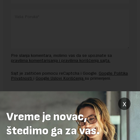
Pre slanja komentara, molimo vas da se upoznate sa
pravilima komentarisanja i pravilima korišćenja sajta.
Sajt je zaštićen pomocu reCaptcha i Google.
Google Politika
Privatnosti
i
Google Uslovi Korišćenja
su primenjeni.
x
Vreme je novac,
štedimo ga za vas.