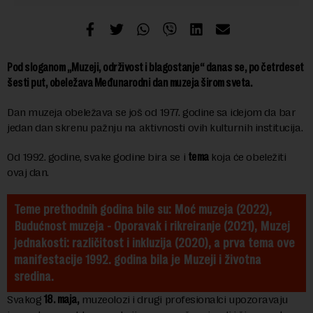
Pod sloganom „Muzeji, održivost i blagostanje“ danas se, po četrdeset
šesti put, obeležava Međunarodni dan muzeja širom sveta.
Dan muzeja obeležava se još od 1977. godine sa idejom da bar
jedan dan skrenu pažnju na aktivnosti ovih kulturnih institucija.
Od 1992. godine, svake godine bira se i
tema
koja će obeležiti
ovaj dan.
Teme prethodnih godina bile su: Moć muzeja (2022), 
Budućnost muzeja - Oporavak i rikreiranje (2021), Muzej 
jednakosti: različitost i inkluzija (2020), a prva tema ove 
manifestacije 1992. godina bila je Muzeji i životna 
sredina.
Svakog
18. maja,
muzeolozi i drugi profesionalci upozoravaju