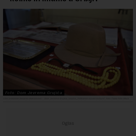
Foto: Dom Jevrema Grujića
Lični predmeti Desanke Maksimović – Dom Jevrema Grujića, izložba „Velikanke srpske kulture“, foto: Paola Felix Meza