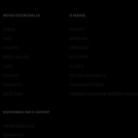
NOVA EKONOMIJA
O NAMA
SRBIJA
KONTAKT
SVET
MARKETING
KOLUMNE
IMPRESSUM
PRIČE I ANALIZE
NJUZLETER
VIDEO
KLIJENTI
PODCAST
POLITIKA PRIVATNOSTI
ODRŽIVOST
PRAVILA KORIŠĆENJA
LEPŠI ŽIVOT
SMERNICE ZA PRIMENU VEŠTAČKE INTELI
BUSSINES INFO GROUP
ONLINE EDUKACIJE
IZDAVAŠTVO