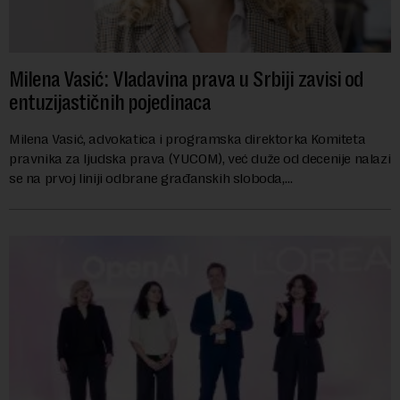
Milena Vasić: Vladavina prava u Srbiji zavisi od
entuzijastičnih pojedinaca
Milena Vasić, advokatica i programska direktorka Komiteta
pravnika za ljudska prava (YUCOM), već duže od decenije nalazi
se na prvoj liniji odbrane građanskih sloboda,
marginalizovanih grupa, žrtava diskrimi...