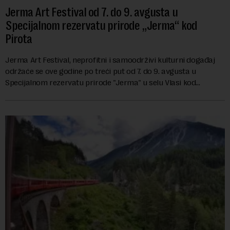
Jerma Art Festival od 7. do 9. avgusta u
Specijalnom rezervatu prirode „Jerma“ kod
Pirota
Jerma Art Festival, neprofitni i samoodrživi kulturni događaj
održaće se ove godine po treći put od 7. do 9. avgusta u
Specijalnom rezervatu prirode "Jerma" u selu Vlasi kod
Pirota.Festival okuplja umetn...