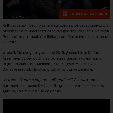
POGLEDAJ GALERIJU
Foto: Tanja Drobnjak
Kulturni centar Beograda je, u saradnji sa još devet osnivača iz
oblasti filmske umetnosti, osnovao godišnju nagradu „Nebojša
Popović“ za promociju i kritičko promišljanje filmske umetnosti
i kulture.
Urednik filmskog programa od 2015. godine bio je Stefan
Arsenijević uz periodičnu saradnju sa gostima-urednicima
Bojanom Vuletićem, Melinom Pota Koljević, Majom Uzelac.
Danas je urednik filmskog programa Ivan Aranđelović.
Izložbom
Grlom u jagode – 40 godina TV serije
Srđana
Karanovića, u foajeu DKC-a 2016. godine otvorena je Filmska
galerija, koja funkcioniše do danas.