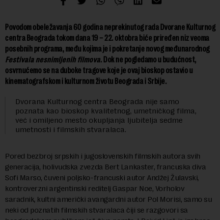
Povodom obeležavanja 60 godina neprekinutog rada Dvorane Kulturnog
centra Beograda tokom dana 19 – 22. oktobra biće priređen niz veoma
posebnih programa, među kojima je i pokretanje novog međunarodnog
Festivala nesnimljenih filmova
. Dok ne pogledamo u budućnost,
osvrnućemo se na duboke tragove koje je ovaj bioskop ostavio u
kinematografskom i kulturnom životu Beograda i Srbije.
Dvorana Kulturnog centra Beograda nije samo
poznata kao bioskop kvalitetnog, umetničkog filma,
već i omiljeno mesto okupljanja ljubitelja sedme
umetnosti i filmskih stvaralaca.
Pored bezbroj srpskih i jugoslovenskih filmskih autora svih
generacija, holivudska zvezda Bert Lankaster, francuska diva
Sofi Marso, čuveni poljsko-francuski autor Andžej Žulavski,
kontroverzni argentinski reditelj Gaspar Noe, Vorholov
saradnik, kultni američki avangardni autor Pol Morisi, samo su
neki od poznatih filmskih stvaralaca čiji se razgovori sa