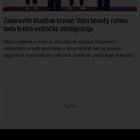
Zaboravite klasične kreme: Vašu beauty rutinu
sada kreira veštačka inteligencija
Vaša omiljena krema za lice više ne nastaje tek pukim
mešanjem pravih sastojaka u laboratoriji, već uz pomoć
algoritma koji analizira vaš DNK. Želite da znate koja je idealna
nijansa crvenog ruža za vas, u s...