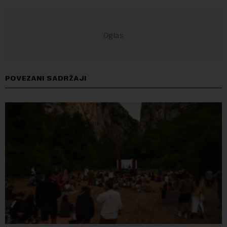
POVEZANI SADRŽAJI