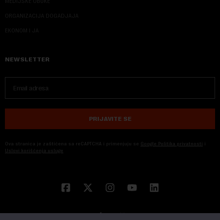
MEDIJSKE OBUKE
ORGANIZACIJA DOGADJAJA
EKONOM I JA
NEWSLETTER
PRIJAVITE SE
Ova stranica je zaštićena sa reCAPTCHA i primenjuju se
Google Politika privatnosti
i
Uslovi korišćenja usluge