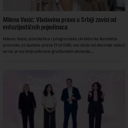
Milena Vasić: Vladavina prava u Srbiji zavisi od
entuzijastičnih pojedinaca
Milena Vasić, advokatica i programska direktorka Komiteta
pravnika za ljudska prava (YUCOM), već duže od decenije nalazi
se na prvoj liniji odbrane građanskih sloboda,
marginalizovanih grupa, žrtava diskrimi...