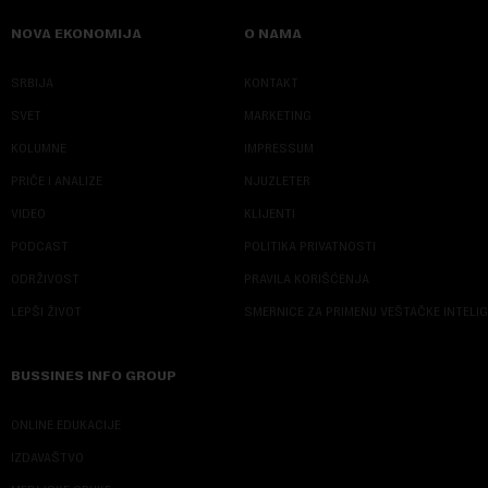
NOVA EKONOMIJA
O NAMA
SRBIJA
KONTAKT
SVET
MARKETING
KOLUMNE
IMPRESSUM
PRIČE I ANALIZE
NJUZLETER
VIDEO
KLIJENTI
PODCAST
POLITIKA PRIVATNOSTI
ODRŽIVOST
PRAVILA KORIŠĆENJA
LEPŠI ŽIVOT
SMERNICE ZA PRIMENU VEŠTAČKE INTELI
BUSSINES INFO GROUP
ONLINE EDUKACIJE
IZDAVAŠTVO