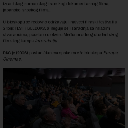
izraelskog, rumunskog, iranskog dokumentarnog filma,
japansko-srpskog filma…
U bioskopu se redovno održavaju i najveći filmski festivali u
Srbiji: FEST i BELDOKS
,
a neguje se i saradnja sa mladim
stvaraocima, posebno u okviru Međunarodnog studentskog
filmskog kampa
Interakcija.
DKC je (2006) postao član evropske mreže bioskopa
Europa
Cinemas.