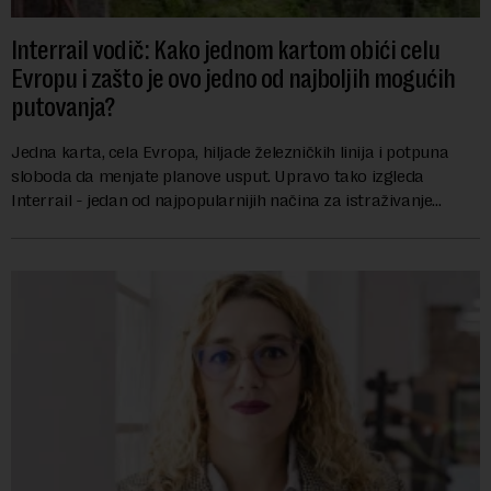
Interrail vodič: Kako jednom kartom obići celu
Evropu i zašto je ovo jedno od najboljih mogućih
putovanja?
Jedna karta, cela Evropa, hiljade železničkih linija i potpuna
sloboda da menjate planove usput. Upravo tako izgleda
Interrail - jedan od najpopularnijih načina za istraživanje
Evrope, koji već decenijama pr...