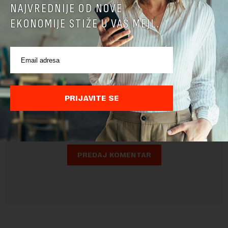
NAJVREDNIJE OD NOVE
EKONOMIJE STIŽE U VAŠ MEJL.
Pre slanja komentara, molimo vas da se upoznate sa
pravilima komentarisanja i pravilima korišćenja sajta.
PRIJAVITE SE
Sajt je zaštićen pomocu reCaptcha i Google.
Google Politika
Privatnosti
i
Google Uslovi Korišćenja
su primenjeni.