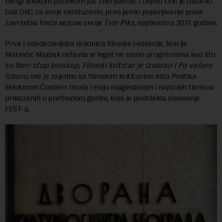
beogradskom publikom još živo pamte. I Dejvid Linč je izabrao
baš DKC za svoje ekskluzivno, prvo javno pojavljivanje posle
završetka treće sezone serije
Tvin Piks
, septembra 2017. godine.
Prva i višedecenijska urednica filmske redakcije, Marije
Marinčić Majdak ostavila je legat ne samo programima kao što
su
Non-stop bioskop, Filmski kritičar je izabrao i Po vašem
izboru
, već je zajedno sa filmskim kritičarem lista Politika
Milutinom Čolićem birala reviju najgledanijih i najboljih filmova
prikazanih u prethodnoj godini, koja je podstakla osnivanje
FEST-a.