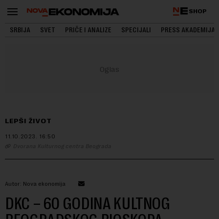
SHOP
SRBIJA
SVET
PRIČE I ANALIZE
SPECIJALI
PRESS AKADEMIJA
LEPŠI ŽIVOT
11.10.2023.
16:50
Dvorana Kulturnog centra Beograda
Autor: Nova ekonomija
DKC – 60 GODINA KULTNOG