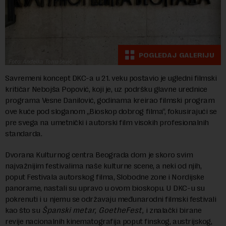
POGLEDAJ GALERIJU
Foto: Anđelka Tomašević
Savremeni koncept DKC-a u 21. veku postavio je ugledni filmski
kritičar Nebojša Popović, koji je, uz podršku glavne urednice
programa Vesne Danilović, godinama kreirao filmski program
ove kuće pod sloganom „Bioskop dobrog filma“, fokusirajući se
pre svega na umetnički i autorski film visokih profesionalnih
standarda.
Dvorana Kulturnog centra Beograda dom je skoro svim
najvažnijim festivalima naše kulturne scene, a neki od njih,
poput Festivala autorskog filma, Slobodne zone i Nordijske
panorame, nastali su upravo u ovom bioskopu. U DKC-u su
pokrenuti i u njemu se održavaju međunarodni filmski festivali
kao što su
Španski metar, GoetheFest,
i znalački birane
revije nacionalnih kinematografija poput finskog, austrijskog,