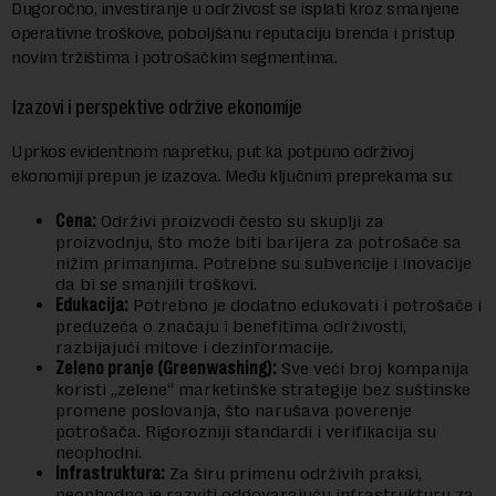
Dugoročno, investiranje u održivost se isplati kroz smanjene
operativne troškove, poboljšanu reputaciju brenda i pristup
novim tržištima i potrošačkim segmentima.
Izazovi i perspektive održive ekonomije
Uprkos evidentnom napretku, put ka potpuno održivoj
ekonomiji prepun je izazova. Među ključnim preprekama su:
Cena:
Održivi proizvodi često su skuplji za
proizvodnju, što može biti barijera za potrošače sa
nižim primanjima. Potrebne su subvencije i inovacije
da bi se smanjili troškovi.
Edukacija:
Potrebno je dodatno edukovati i potrošače i
preduzeća o značaju i benefitima održivosti,
razbijajući mitove i dezinformacije.
Zeleno pranje (Greenwashing):
Sve veći broj kompanija
koristi „zelene“ marketinške strategije bez suštinske
promene poslovanja, što narušava poverenje
potrošača. Rigorozniji standardi i verifikacija su
neophodni.
Infrastruktura:
Za širu primenu održivih praksi,
neophodno je razviti odgovarajuću infrastrukturu za