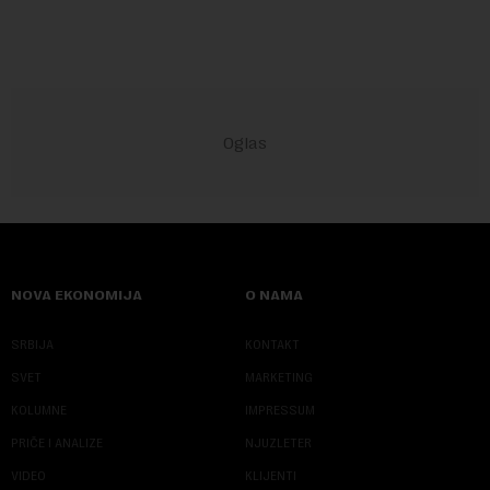
NOVA EKONOMIJA
O NAMA
SRBIJA
KONTAKT
SVET
MARKETING
KOLUMNE
IMPRESSUM
PRIČE I ANALIZE
NJUZLETER
VIDEO
KLIJENTI