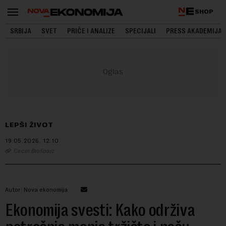
SHOP
SRBIJA
SVET
PRIČE I ANALIZE
SPECIJALI
PRESS AKADEMIJA
LEPŠI ŽIVOT
19.05.2026.
12:10
Cecin Biošpajz
Autor: Nova ekonomija
Ekonomija svesti: Kako održiva