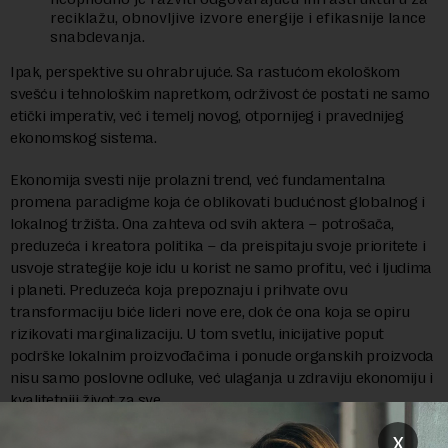
reciklažu, obnovljive izvore energije i efikasnije lance
snabdevanja.
Ipak, perspektive su ohrabrujuće. Sa rastućom ekološkom
svešću i tehnološkim napretkom, održivost će postati ne samo
etički imperativ, već i temelj novog, otpornijeg i pravednijeg
ekonomskog sistema.
Ekonomija svesti nije prolazni trend, već fundamentalna
promena paradigme koja će oblikovati budućnost globalnog i
lokalnog tržišta. Ona zahteva od svih aktera – potrošača,
preduzeća i kreatora politika – da preispitaju svoje prioritete i
usvoje strategije koje idu u korist ne samo profitu, već i ljudima
i planeti. Preduzeća koja prepoznaju i prihvate ovu
transformaciju biće lideri nove ere, dok će ona koja se opiru
rizikovati marginalizaciju. U tom svetlu, inicijative poput
podrške lokalnim proizvođačima i ponude organskih proizvoda
nisu samo poslovne odluke, već ulaganja u zdraviju ekonomiju i
kvalitetniji život za sve.
x