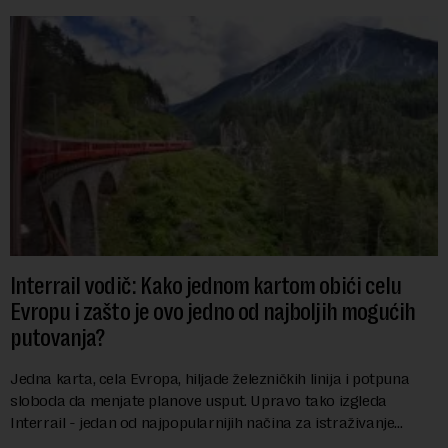
Interrail vodič: Kako jednom kartom obići celu
Evropu i zašto je ovo jedno od najboljih mogućih
putovanja?
Jedna karta, cela Evropa, hiljade železničkih linija i potpuna
sloboda da menjate planove usput. Upravo tako izgleda
Interrail - jedan od najpopularnijih načina za istraživanje
Evrope, koji već decenijama pr...