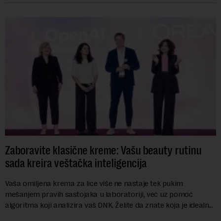
Zaboravite klasične kreme: Vašu beauty rutinu
sada kreira veštačka inteligencija
Vaša omiljena krema za lice više ne nastaje tek pukim
mešanjem pravih sastojaka u laboratoriji, već uz pomoć
algoritma koji analizira vaš DNK. Želite da znate koja je idealna
nijansa crvenog ruža za vas, u s...