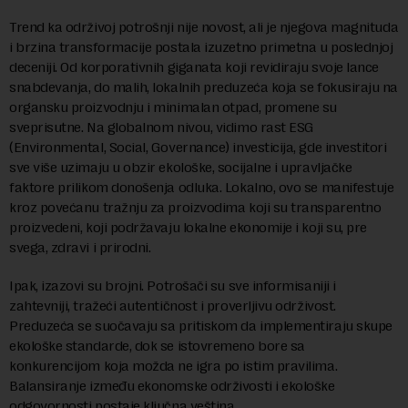
Trend ka održivoj potrošnji nije novost, ali je njegova magnituda
i brzina transformacije postala izuzetno primetna u poslednjoj
deceniji. Od korporativnih giganata koji revidiraju svoje lance
snabdevanja, do malih, lokalnih preduzeća koja se fokusiraju na
organsku proizvodnju i minimalan otpad, promene su
sveprisutne. Na globalnom nivou, vidimo rast ESG
(Environmental, Social, Governance) investicija, gde investitori
sve više uzimaju u obzir ekološke, socijalne i upravljačke
faktore prilikom donošenja odluka. Lokalno, ovo se manifestuje
kroz povećanu tražnju za proizvodima koji su transparentno
proizvedeni, koji podržavaju lokalne ekonomije i koji su, pre
svega, zdravi i prirodni.
Ipak, izazovi su brojni. Potrošači su sve informisaniji i
zahtevniji, tražeći autentičnost i proverljivu održivost.
Preduzeća se suočavaju sa pritiskom da implementiraju skupe
ekološke standarde, dok se istovremeno bore sa
konkurencijom koja možda ne igra po istim pravilima.
Balansiranje između ekonomske održivosti i ekološke
odgovornosti postaje ključna veština.