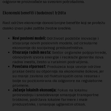
odgovorne proizvođače sa svesnim potrošačima.
Ekonomski benefiti i budućnost tržišta
Rast održive ekonomije donosi brojne benefite koji se protežu
daleko izvan puke zaštite životne sredine.
Novi poslovni modeli:
Održivost podstiče inovacije i
stvaranje novih poslovnih modela, od cirkularne
ekonomije do socijalnog preduzetništva.
Otvaranje radnih mesta:
Sektor organske poljoprivrede,
obnovljivih izvora energije i reciklaže generiše nova
radna mesta, često u ruralnim područjima.
Povećana otpornost:
Preduzeća koja usvoje održive
prakse često su otpornija na ekonomske šokove, jer
su manje zavisna od fluktuirajućih cena resursa i
bolje su pozicionirana da odgovore na regulatorne
promene.
Jačanje lokalnih ekonomija:
Fokus na lokalnu
proizvodnju i snabdevanje smanjuje transportne
troškove, podržava lokalne farmere i male
preduzetnike, i smanjuje ugljenični otisak.