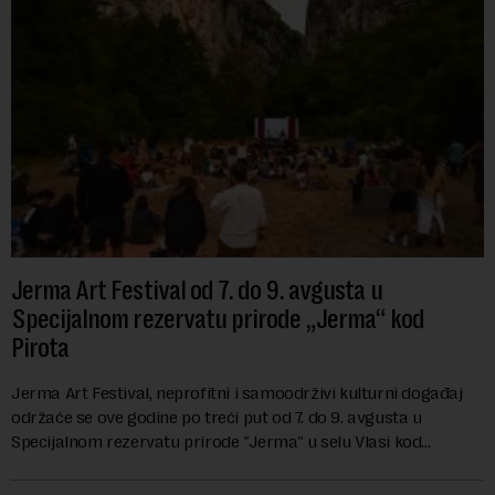
Jerma Art Festival od 7. do 9. avgusta u
Specijalnom rezervatu prirode „Jerma“ kod
Pirota
Jerma Art Festival, neprofitni i samoodrživi kulturni događaj
održaće se ove godine po treći put od 7. do 9. avgusta u
Specijalnom rezervatu prirode "Jerma" u selu Vlasi kod
Pirota.Festival okuplja umetn...