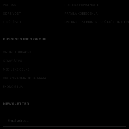
PODCAST
POLITIKA PRIVATNOSTI
ODRŽIVOST
PRAVILA KORIŠĆENJA
LEPŠI ŽIVOT
SMERNICE ZA PRIMENU VEŠTAČKE INTELI
BUSSINES INFO GROUP
ONLINE EDUKACIJE
IZDAVAŠTVO
MEDIJSKE OBUKE
ORGANIZACIJA DOGADJAJA
EKONOM I JA
NEWSLETTER