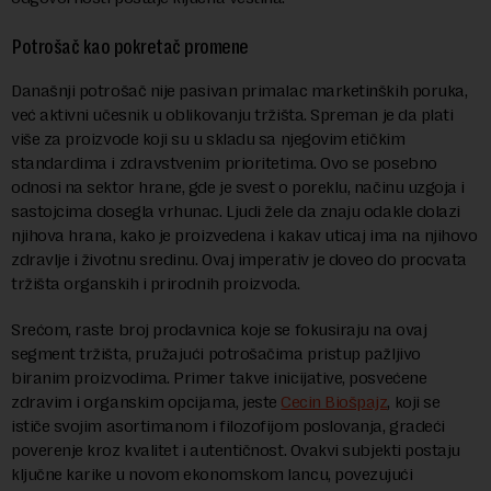
Potrošač kao pokretač promene
Današnji potrošač nije pasivan primalac marketinških poruka,
već aktivni učesnik u oblikovanju tržišta. Spreman je da plati
više za proizvode koji su u skladu sa njegovim etičkim
standardima i zdravstvenim prioritetima. Ovo se posebno
odnosi na sektor hrane, gde je svest o poreklu, načinu uzgoja i
sastojcima dosegla vrhunac. Ljudi žele da znaju odakle dolazi
njihova hrana, kako je proizvedena i kakav uticaj ima na njihovo
zdravlje i životnu sredinu. Ovaj imperativ je doveo do procvata
tržišta organskih i prirodnih proizvoda.
Srećom, raste broj prodavnica koje se fokusiraju na ovaj
segment tržišta, pružajući potrošačima pristup pažljivo
biranim proizvodima. Primer takve inicijative, posvećene
zdravim i organskim opcijama, jeste
Cecin Biošpajz
, koji se
ističe svojim asortimanom i filozofijom poslovanja, gradeći
poverenje kroz kvalitet i autentičnost. Ovakvi subjekti postaju
ključne karike u novom ekonomskom lancu, povezujući