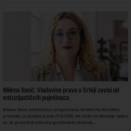
Milena Vasić: Vladavina prava u Srbiji zavisi od
entuzijastičnih pojedinaca
Milena Vasić, advokatica i programska direktorka Komiteta
pravnika za ljudska prava (YUCOM), već duže od decenije nalazi
se na prvoj liniji odbrane građanskih sloboda,
marginalizovanih grupa, žrtava diskrimi...