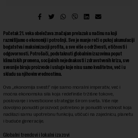
Početak 21. veka obeležava značajan prelazak u načinu na koji
razmišljamo o ekonomiji i potrošnji. Sve je manje reči o pukoj akumulaciji
bogatstva i maksimizaciji profita, a sve više o održivosti, etičnosti i
odgovornosti. Potrošači, podstaknuti globalnim izazovima poput
klimatskih promena, socijalnih nejednakosti i zdravstvenih kriza, sve
svesnije biraju proizvode i usluge koje nisu samo kvalitetne, već i u
skladu sa njihovim vrednostima.
Ova „ekonomija svesti“ nije samo moralni imperativ, već i
moćna ekonomska sila koja redefiniše tržišne tokove,
poslovanje i investicione strategije širom sveta. Više nije
dovoljno ponuditi proizvod; potrebno je ponuditi vrednost koja
nadilazi samu upotrebnu funkciju, utičući na zajednicu, planetu
i buduće generacije.
Globalni trendovi i lokalni izazovi