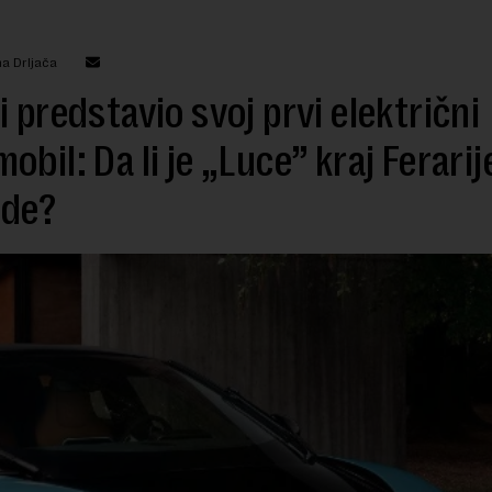
a Drljača
i predstavio svoj prvi električni
obil: Da li je „Luce” kraj Ferarij
nde?