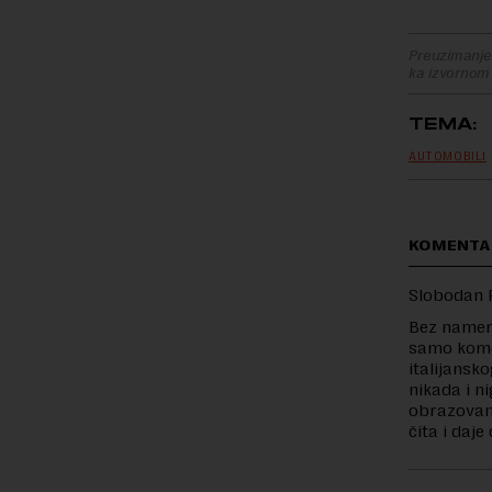
Preuzimanje 
ka izvornom
TEMA:
AUTOMOBILI
KOMENTA
Slobodan 
Bez namere
samo kome
italijansko
nikada i ni
obrazovanj
čita i daj