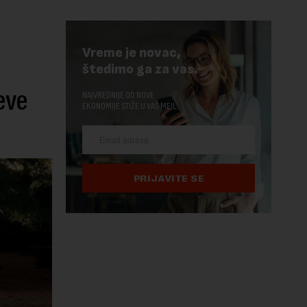
Vreme je novac,
štedimo ga za vas.
eve
NAJVREDNIJE OD NOVE
EKONOMIJE STIŽE U VAŠ MEJL.
PRIJAVITE SE