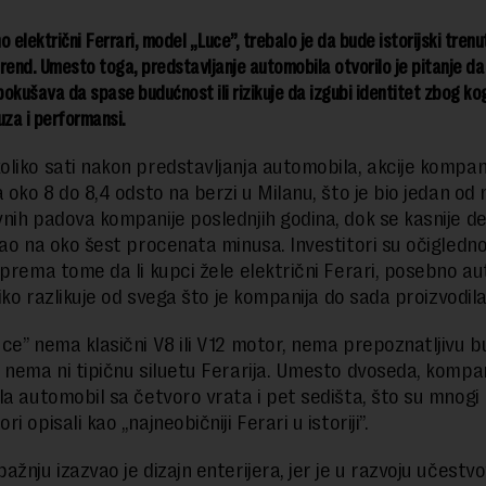
o električni Ferrari, model „Luce”, trebalo je da bude istorijski tren
 brend. Umesto toga, predstavljanje automobila otvorilo je pitanje da 
okušava da spase budućnost ili rizikuje da izgubi identitet zbog ko
uza i performansi.
liko sati nakon predstavljanja automobila, akcije kompani
 oko 8 do 8,4 odsto na berzi u Milanu, što je bio jedan od 
nih padova kompanije poslednjih godina, dok se kasnije de
vao na oko šest procenata minusa. Investitori su očigledn
 prema tome da li kupci žele električni Ferari, posebno a
liko razlikuje od svega što je kompanija do sada proizvodila
ce” nema klasični V8 ili V12 motor, nema prepoznatljivu b
 nema ni tipičnu siluetu Ferarija. Umesto dvoseda, kompan
la automobil sa četvoro vrata i pet sedišta, što su mnogi
i opisali kao „najneobičniji Ferari u istoriji”.
ažnju izazvao je dizajn enterijera, jer je u razvoju učestv