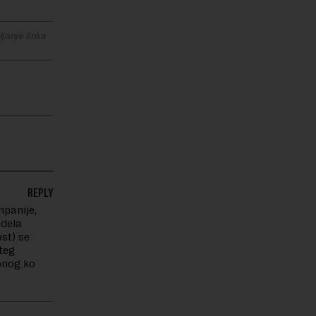
janje linka
REPLY
panije,
odela
ost) se
šteg
onog ko