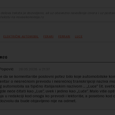
delova teksta je dozvoljeno, ali uz obavezno navođenje izvora i uz postavl
 tekstu na novaekonomija.rs
ELEKTRIČNI AUTOMOBIL
FERARI
FERRARI
LUCE
R(1)
Popović
28.05.2026. u 21:37
 da se komentariše poslovni potez bilo koje automobilske kom
ntar o nesrećnom prevodu i nesrećnoj transkripciji naziva m
g automobila sa tipično italijanskim nazivom … „Luce“ (it. svetl
gde neće čitati kao „Lus“, uvek i jedino kao „Luče“. Malo više op
a u redakciji kod onoga ko prevodi i lektoriše, a posebno kod 
e dozvolu da bude objavljeno nije na odmet.