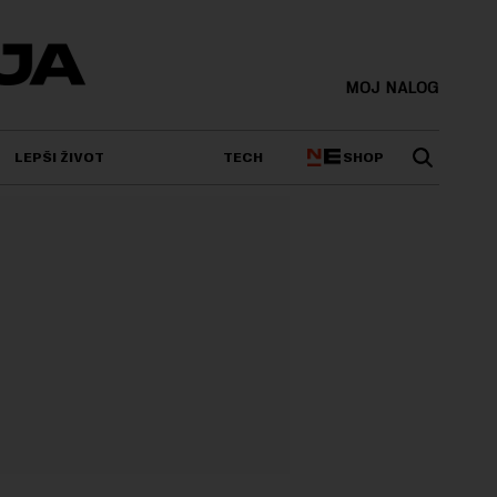
MOJ NALOG
SHOP
LEPŠI ŽIVOT
TECH