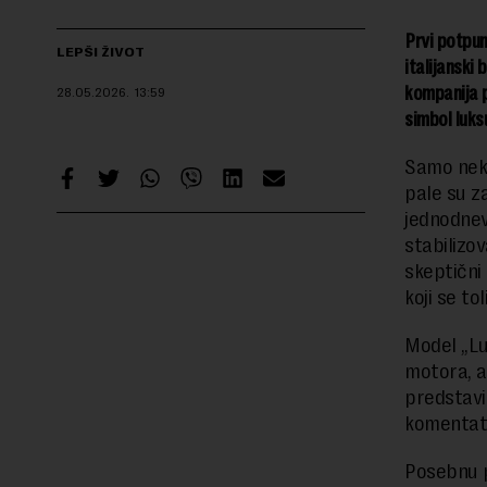
Prvi potpun
LEPŠI ŽIVOT
italijanski
kompanija p
28.05.2026.
13:59
simbol luks
Samo neko
pale su za
jednodnev
stabilizo
skeptični
koji se to
Model „Lu
motora, a
predstavi
komentator
Posebnu p