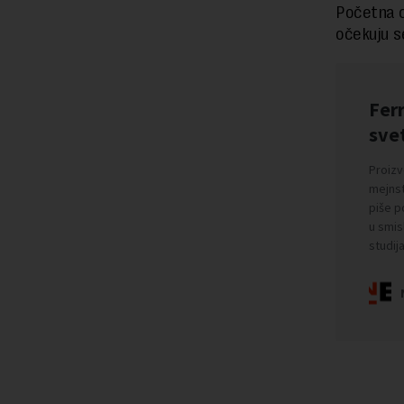
Početna c
očekuju s