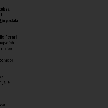
utak za
li
g je postala
je Ferari
najvećih
limično
o
utomobil
.
uku
ija je
ovao