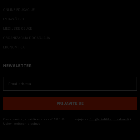
ONLINE EDUKACIJE
IZDAVAŠTVO
MEDIJSKE OBUKE
ORGANIZACIJA DOGADJAJA
EKONOM I JA
NEWSLETTER
PRIJAVITE SE
Ova stranica je zaštićena sa reCAPTCHA i primenjuju se
Google Politika privatnosti
i
Uslovi korišćenja usluge