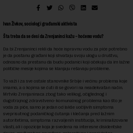
Ivan Živkov, sociolog i građanski aktivista
Šta treba da se desi da Zrenjaninci kažu – hoćemo vodu?
Da bi Zrenjaninci rekli da hoće ispravnu vodu za piće potrebno
je da postanu građani koji shvataju svoju ulogu u društvu,
odnosno da prestanu da budu podanici koji očekuju da im lažne
političke mesije kojima se klanjaju rešavaju probleme.
To važi i za sve ostale stanovnike Srbije i većinu problema koje
imamo, a o kojima se ćuti ili se govori na neadekvatan način.
Mrtvilo Zrenjaninaca zbog tako velikog, očiglednog i
dugotrajnog zdravstveno-komunalnog problema kao što je
voda za piće, samo je jedan od lakše uočljivih simptoma
sveprisutnog podaničkog ćutanja i klečanja pred lažnim
autoritetima, simptoma razvaljenih institucija, kriminalizovane
vlasti, ali i opozicije koja je svedena na interesne disidentske