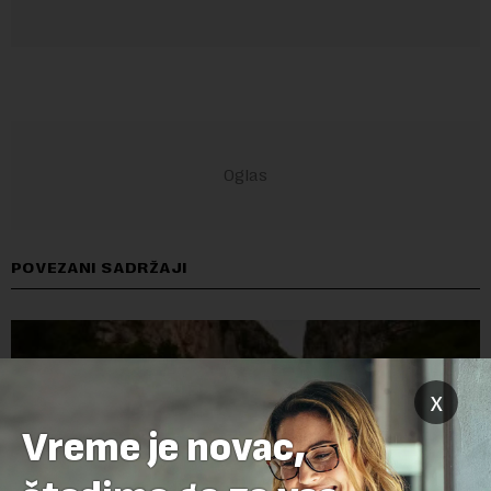
POVEZANI SADRŽAJI
x
Vreme je novac,