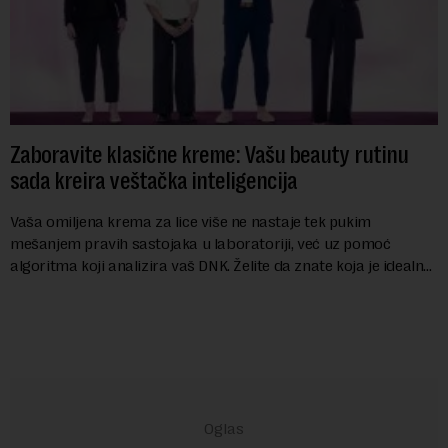
Zaboravite klasične kreme: Vašu beauty rutinu
sada kreira veštačka inteligencija
Vaša omiljena krema za lice više ne nastaje tek pukim
mešanjem pravih sastojaka u laboratoriji, već uz pomoć
algoritma koji analizira vaš DNK. Želite da znate koja je idealna
nijansa crvenog ruža za vas, u s...