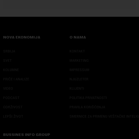
NOVA EKONOMIJA
O NAMA
SRBIJA
KONTAKT
SVET
MARKETING
KOLUMNE
IMPRESSUM
PRIČE I ANALIZE
NJUZLETER
VIDEO
KLIJENTI
PODCAST
POLITIKA PRIVATNOSTI
ODRŽIVOST
PRAVILA KORIŠĆENJA
LEPŠI ŽIVOT
SMERNICE ZA PRIMENU VEŠTAČKE INTELI
BUSSINES INFO GROUP