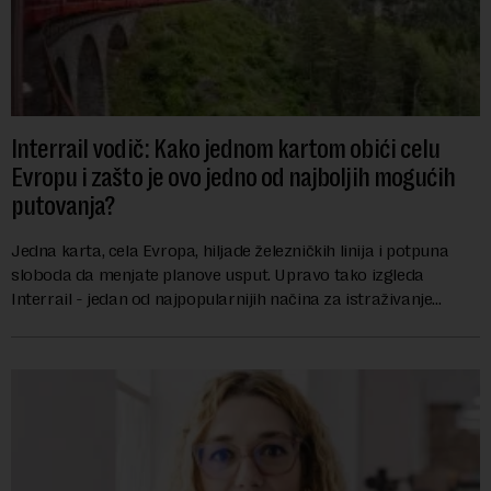
Interrail vodič: Kako jednom kartom obići celu
Evropu i zašto je ovo jedno od najboljih mogućih
putovanja?
Jedna karta, cela Evropa, hiljade železničkih linija i potpuna
sloboda da menjate planove usput. Upravo tako izgleda
Interrail - jedan od najpopularnijih načina za istraživanje
Evrope, koji već decenijama pr...