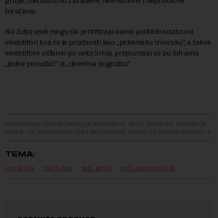
grupe, međusobno zavađene, nekreativne i neprivlačne
biračima.
Na žutoj vodi mogu da profitiraju samo politički odabrani
investitori koji će je prodavati kao „pekamsku izvorsku“, a takve
investitore viđamo po celoj Srbiji, prepoznaju se po šiframa
„jedini ponuđač“ ili „direktna pogodba“.
Preuzimanje delova teksta je dozvoljeno, ali uz obavezno navođenje
izvora i uz postavljanje linka ka izvornom tekstu na novaekonomija.rs
TEMA:
100 IDEJA
100 LJUDI
100. BROJ
100LJUDI100IDEJA