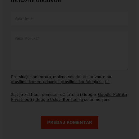
OSTAVITE ODGOVOR
Pre slanja komentara, molimo vas da se upoznate sa
pravilima komentarisanja i pravilima korišćenja sajta.
Sajt je zaštićen pomocu reCaptcha i Google.
Google Politika
Privatnosti
i
Google Uslovi Korišćenja
su primenjeni.