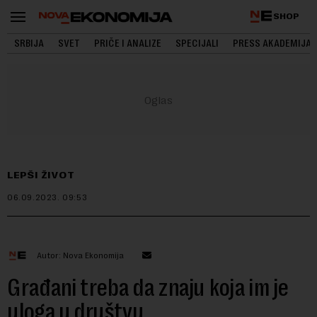
SHOP
SRBIJA
SVET
PRIČE I ANALIZE
SPECIJALI
PRESS AKADEMIJA
LEPŠI ŽIVOT
06.09.2023.
09:53
Autor: Nova Ekonomija
Građani treba da znaju koja im je
uloga u društvu