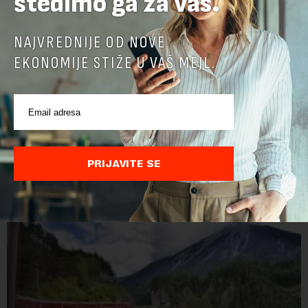
štedimo ga za vas.
NAJVREDNIJE OD NOVE
EKONOMIJE STIŽE U VAŠ MEJL.
Jerma Art Festival od 7. do 9. avgusta u
Specijalnom rezervatu prirode „Jerma“ kod
Pirota
Jerma Art Festival, neprofitni i samoodrživi kulturni događaj
održaće se ove godine po treći put od 7. do 9. avgusta u
PRIJAVITE SE
Specijalnom rezervatu prirode "Jerma" u selu Vlasi kod
Pirota.Festival okuplja umetn...