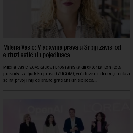
Milena Vasić: Vladavina prava u Srbiji zavisi od
entuzijastičnih pojedinaca
Milena Vasić, advokatica i programska direktorka Komiteta
pravnika za ljudska prava (YUCOM), već duže od decenije nalazi
se na prvoj liniji odbrane građanskih sloboda,
marginalizovanih grupa, žrtava diskrimi...