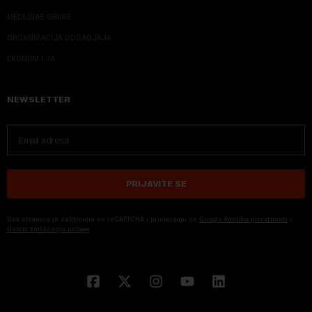
MEDIJSKE OBUKE
ORGANIZACIJA DOGADJAJA
EKONOM I JA
NEWSLETTER
PRIJAVITE SE
Ova stranica je zaštićena sa reCAPTCHA i primenjuju se
Google Politika privatnosti
i
Uslovi korišćenja usluge