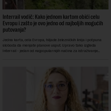
Interrail vodič: Kako jednom kartom obići celu
Evropu i zašto je ovo jedno od najboljih mogućih
putovanja?
Jedna karta, cela Evropa, hiljade železničkih linija i potpuna
sloboda da menjate planove usput. Upravo tako izgleda
Interrail - jedan od najpopularnijih načina za istraživanje
Evrope, koji već decenijama pr...