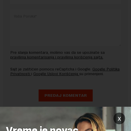
Pre slanja komentara, molimo vas da se upoznate sa
pravilima komentarisanja i pravilima korišćenja sajta.
Sajt je zaštićen pomocu reCaptcha i Google.
Google Politika
Privatnosti
i
Google Uslovi Korišćenja
su primenjeni.
x
Vreme je novac,