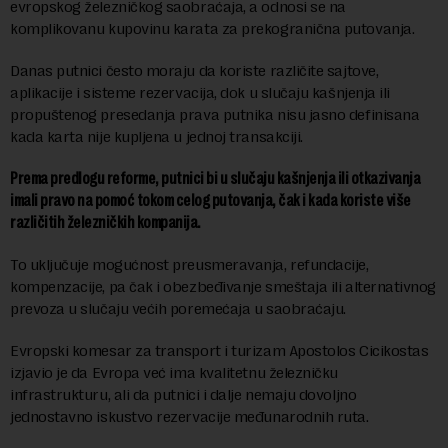
evropskog železničkog saobraćaja, a odnosi se na
komplikovanu kupovinu karata za prekogranična putovanja.
Danas putnici često moraju da koriste različite sajtove,
aplikacije i sisteme rezervacija, dok u slučaju kašnjenja ili
propuštenog presedanja prava putnika nisu jasno definisana
kada karta nije kupljena u jednoj transakciji.
Prema predlogu reforme, putnici bi u slučaju kašnjenja ili otkazivanja
imali pravo na pomoć tokom celog putovanja, čak i kada koriste više
različitih železničkih kompanija.
To uključuje mogućnost preusmeravanja, refundacije,
kompenzacije, pa čak i obezbeđivanje smeštaja ili alternativnog
prevoza u slučaju većih poremećaja u saobraćaju.
Evropski komesar za transport i turizam Apostolos Cicikostas
izjavio je da Evropa već ima kvalitetnu železničku
infrastrukturu, ali da putnici i dalje nemaju dovoljno
jednostavno iskustvo rezervacije međunarodnih ruta.