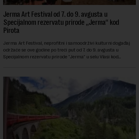
Jerma Art Festival od 7. do 9. avgusta u
Specijalnom rezervatu prirode „Jerma“ kod
Pirota
Jerma Art Festival, neprofitni i samoodrživi kulturni događaj
održaće se ove godine po treći put od 7. do 9. avgusta u
Specijalnom rezervatu prirode "Jerma" u selu Vlasi kod
Pirota.Festival okuplja umetn...