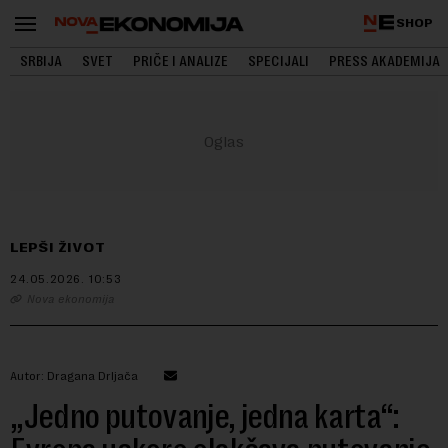
SHOP
SRBIJA
SVET
PRIČE I ANALIZE
SPECIJALI
PRESS AKADEMIJA
LEPŠI ŽIVOT
24.05.2026.
10:53
Nova ekonomija
Autor: Dragana Drljača
„Jedno putovanje, jedna karta“: