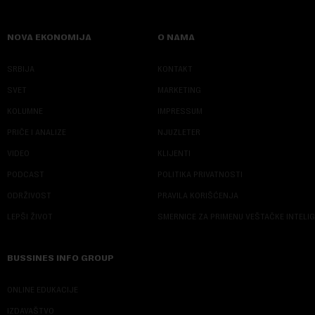
NOVA EKONOMIJA
O NAMA
SRBIJA
KONTAKT
SVET
MARKETING
KOLUMNE
IMPRESSUM
PRIČE I ANALIZE
NJUZLETER
VIDEO
KLIJENTI
PODCAST
POLITIKA PRIVATNOSTI
ODRŽIVOST
PRAVILA KORIŠĆENJA
LEPŠI ŽIVOT
SMERNICE ZA PRIMENU VEŠTAČKE INTELI
BUSSINES INFO GROUP
ONLINE EDUKACIJE
IZDAVAŠTVO