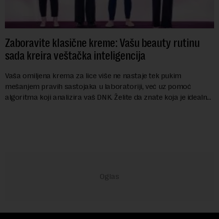
Zaboravite klasične kreme: Vašu beauty rutinu
sada kreira veštačka inteligencija
Vaša omiljena krema za lice više ne nastaje tek pukim
mešanjem pravih sastojaka u laboratoriji, već uz pomoć
algoritma koji analizira vaš DNK. Želite da znate koja je idealna
nijansa crvenog ruža za vas, u s...