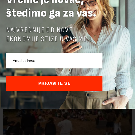
štedimo ga za vas.
NAJVREDNIJE OD NOVE
EKONOMIJE STIŽE U VAŠ MEJL.
POVEZANI SADRŽAJI
PRIJAVITE SE