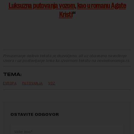
Luksuzna putovanja vozom, kao u romanu Agate
Kristi
Preuzimanje delova teksta je dozvoljeno, ali uz obavezno navođenje
izvora i uz postavljanje linka ka izvornom tekstu na novaekonomija.rs
TEMA:
EVROPA
PUTOVANJA
VOZ
OSTAVITE ODGOVOR