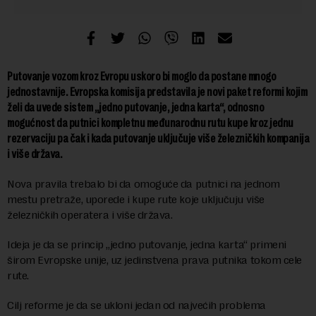
Putovanje vozom kroz Evropu uskoro bi moglo da postane mnogo
jednostavnije. Evropska komisija predstavila je novi paket reformi kojim
želi da uvede sistem „jedno putovanje, jedna karta“, odnosno
mogućnost da putnici kompletnu međunarodnu rutu kupe kroz jednu
rezervaciju pa čak i kada putovanje uključuje više železničkih kompanija
i više država.
Nova pravila trebalo bi da omoguće da putnici na jednom
mestu pretraže, uporede i kupe rute koje uključuju više
železničkih operatera i više država.
Ideja je da se princip „jedno putovanje, jedna karta“ primeni
širom Evropske unije, uz jedinstvena prava putnika tokom cele
rute.
Cilj reforme je da se ukloni jedan od najvećih problema