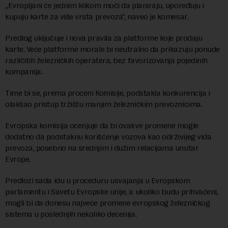
„Evropljani će jednim klikom moći da planiraju, upoređuju i
kupuju karte za više vrsta prevoza“, naveo je komesar.
Predlog uključuje i nova pravila za platforme koje prodaju
karte. Veće platforme morale bi neutralno da prikazuju ponude
različitih železničkih operatera, bez favorizovanja pojedinih
kompanija.
Time bi se, prema proceni Komisije, podstakla konkurencija i
olakšao pristup tržištu manjim železničkim prevoznicima.
Evropska komisija ocenjuje da bi ovakve promene mogle
dodatno da podstaknu korišćenje vozova kao održivijeg vida
prevoza, posebno na srednjim i dužim relacijama unutar
Evrope.
Predlozi sada idu u proceduru usvajanja u Evropskom
parlamentu i Savetu Evropske unije, a ukoliko budu prihvaćeni,
mogli bi da donesu najveće promene evropskog železničkog
sistema u poslednjih nekoliko decenija.