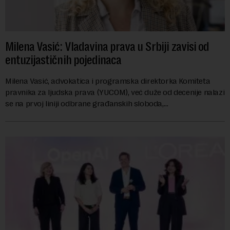
Milena Vasić: Vladavina prava u Srbiji zavisi od
entuzijastičnih pojedinaca
Milena Vasić, advokatica i programska direktorka Komiteta
pravnika za ljudska prava (YUCOM), već duže od decenije nalazi
se na prvoj liniji odbrane građanskih sloboda,
marginalizovanih grupa, žrtava diskrimi...