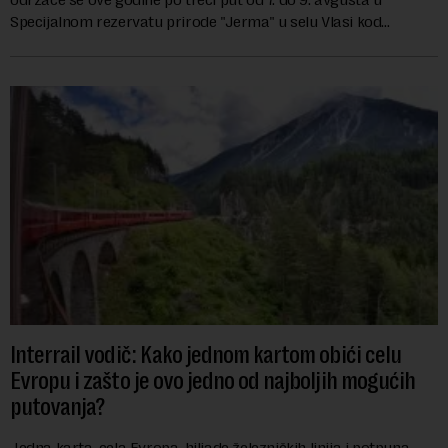
Specijalnom rezervatu prirode "Jerma" u selu Vlasi kod
Pirota.Festival okuplja umetn...
Interrail vodič: Kako jednom kartom obići celu
Evropu i zašto je ovo jedno od najboljih mogućih
putovanja?
Jedna karta, cela Evropa, hiljade železničkih linija i potpuna