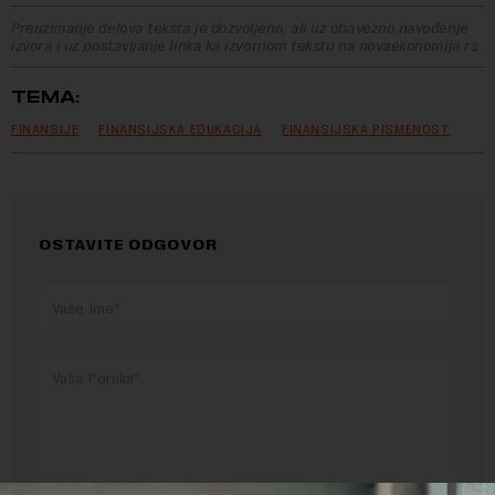
Preuzimanje delova teksta je dozvoljeno, ali uz obavezno navođenje
izvora i uz postavljanje linka ka izvornom tekstu na novaekonomija.rs
TEMA:
FINANSIJE
FINANSIJSKA EDUKACIJA
FINANSIJSKA PISMENOST
OSTAVITE ODGOVOR