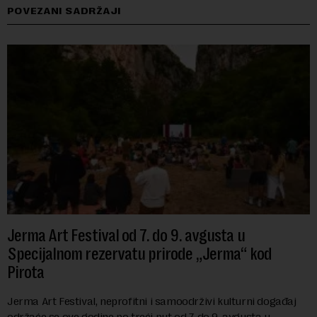
POVEZANI SADRŽAJI
Jerma Art Festival od 7. do 9. avgusta u
Specijalnom rezervatu prirode „Jerma“ kod
Pirota
Jerma Art Festival, neprofitni i samoodrživi kulturni događaj
održaće se ove godine po treći put od 7. do 9. avgusta u