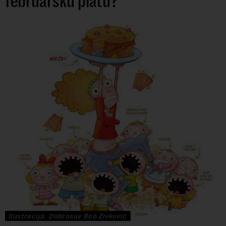
februarsku platu?
Ilustracija: Dobrosav Bob Živković