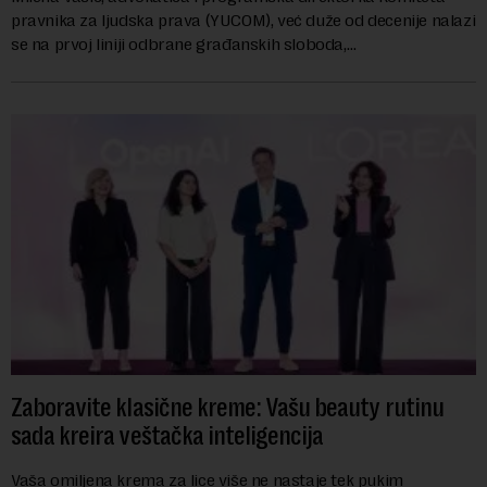
pravnika za ljudska prava (YUCOM), već duže od decenije nalazi
se na prvoj liniji odbrane građanskih sloboda,
marginalizovanih grupa, žrtava diskrimi...
Zaboravite klasične kreme: Vašu beauty rutinu
sada kreira veštačka inteligencija
Vaša omiljena krema za lice više ne nastaje tek pukim