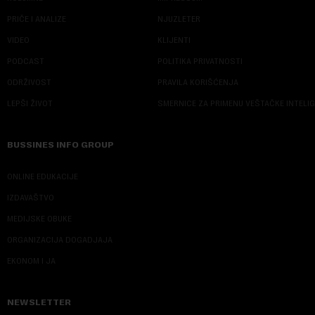
PRIČE I ANALIZE
NJUZLETER
VIDEO
KLIJENTI
PODCAST
POLITIKA PRIVATNOSTI
ODRŽIVOST
PRAVILA KORIŠĆENJA
LEPŠI ŽIVOT
SMERNICE ZA PRIMENU VEŠTAČKE INTELI
BUSSINES INFO GROUP
ONLINE EDUKACIJE
IZDAVAŠTVO
MEDIJSKE OBUKE
ORGANIZACIJA DOGADJAJA
EKONOM I JA
NEWSLETTER