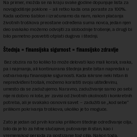
Na primer, možda se na kraju svake godine dopunjuje lista za
novogodišnje poklone – ali retko kada ona poraste za 100%.
Kada uočimo šablon i izračunamo da nam, nakon plaćanja
životnih troškova preostane određena suma novca, jedan njen
deo svakako možemo odvojiti za slobodnije trošenje, a drugi bi
bilo pametno posvetiti otplati dugova i štednji.
Štednja = finansijska sigurnost = finansijsko zdravlje
Bez obzira na to koliko to može delovati kao mali korak, svaka,
pa i najmanja, ali kontinuirana štednja jeste bitan napredak u
ostvarivanju finansijske sigurnosti. Kada iskrsne neki hitan ili
nepredviđeni trošak, možemo koristiti svoju ušteđevinu,
umesto da se zadužujemo. Naravno, zaduživanje samo po sebi
nije ni dobro ni loše, jer zavisi od životnih okolnosti i konkretnih
potreba, ali je svakako osnovni savet – zadužiti se „kod sebe“
prilikom pokrivanja troškova, ukoliko je to moguće.
Zato je jedan od prvih koraka prilikom štednje određivanje cilja,
bilo da je to za hitne slučajeve, putovanje ili stan, kao i
vremenskog perioda za postizanje tog cilja. Nakon toga,