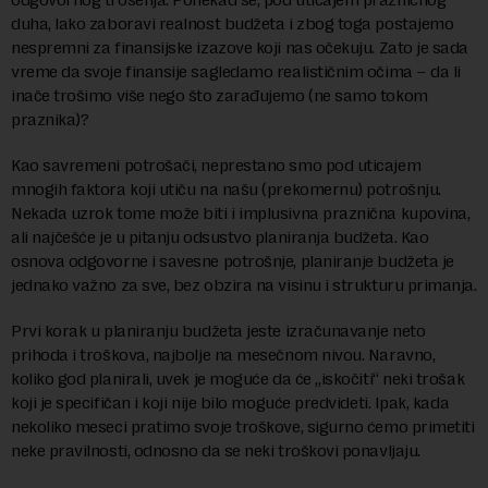
duha, lako zaboravi realnost budžeta i zbog toga postajemo
nespremni za finansijske izazove koji nas očekuju. Zato je sada
vreme da svoje finansije sagledamo realističnim očima – da li
inače trošimo više nego što zarađujemo (ne samo tokom
praznika)?
Kao savremeni potrošači, neprestano smo pod uticajem
mnogih faktora koji utiču na našu (prekomernu) potrošnju.
Nekada uzrok tome može biti i implusivna praznična kupovina,
ali najčešće je u pitanju odsustvo planiranja budžeta. Kao
osnova odgovorne i savesne potrošnje, planiranje budžeta je
jednako važno za sve, bez obzira na visinu i strukturu primanja.
Prvi korak u planiranju budžeta jeste izračunavanje neto
prihoda i troškova, najbolje na mesečnom nivou. Naravno,
koliko god planirali, uvek je moguće da će „iskočiti“ neki trošak
koji je specifičan i koji nije bilo moguće predvideti. Ipak, kada
nekoliko meseci pratimo svoje troškove, sigurno ćemo primetiti
neke pravilnosti, odnosno da se neki troškovi ponavljaju.