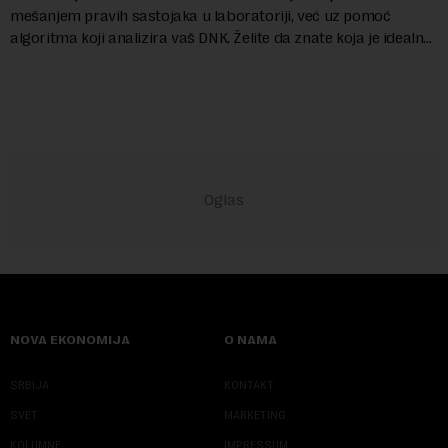
mešanjem pravih sastojaka u laboratoriji, već uz pomoć
algoritma koji analizira vaš DNK. Želite da znate koja je idealna
nijansa crvenog ruža za vas, u s...
NOVA EKONOMIJA
O NAMA
SRBIJA
KONTAKT
SVET
MARKETING
KOLUMNE
IMPRESSUM