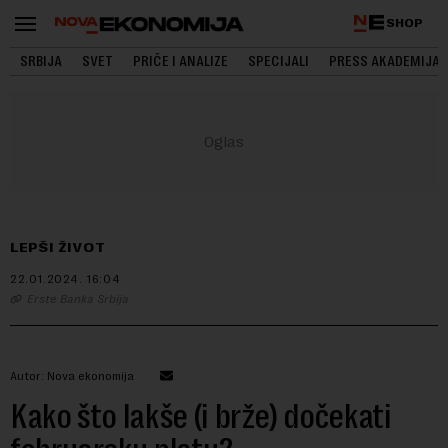
SHOP
SRBIJA
SVET
PRIČE I ANALIZE
SPECIJALI
PRESS AKADEMIJA
LEPŠI ŽIVOT
22.01.2024.
16:04
Erste Banka Srbija
Autor: Nova ekonomija
Kako što lakše (i brže) dočekati