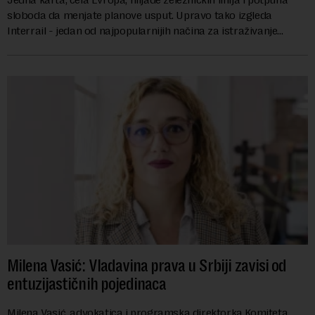
sloboda da menjate planove usput. Upravo tako izgleda
Interrail - jedan od najpopularnijih načina za istraživanje
Evrope, koji već decenijama pr...
Milena Vasić: Vladavina prava u Srbiji zavisi od
entuzijastičnih pojedinaca
Milena Vasić, advokatica i programska direktorka Komiteta