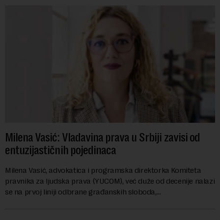
Milena Vasić: Vladavina prava u Srbiji zavisi od
entuzijastičnih pojedinaca
Milena Vasić, advokatica i programska direktorka Komiteta
pravnika za ljudska prava (YUCOM), već duže od decenije nalazi
se na prvoj liniji odbrane građanskih sloboda,
marginalizovanih grupa, žrtava diskrimi...