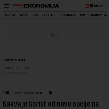
SHOP
SRBIJA
SVET
PRIČE I ANALIZE
SPECIJALI
PRESS AKADEMIJA
LEPŠI ŽIVOT
25.02.2022.
15:54
Dimitrije Gašić
Autor: Nova Ekonomija
Kakva je korist od nove opcije na