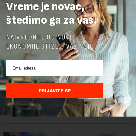
Vreme je novac,
štedimo ga za vas.
NAJVREDNIJE OD NOVE
EKONOMIJE STIŽE U VAŠ MEJL.
Jerma Art Festival od 7. do 9. avgusta u
Specijalnom rezervatu prirode „Jerma“ kod
Pirota
PRIJAVITE SE
Jerma Art Festival, neprofitni i samoodrživi kulturni događaj
održaće se ove godine po treći put od 7. do 9. avgusta u
Specijalnom rezervatu prirode "Jerma" u selu Vlasi kod
Pirota.Festival okuplja umetn...