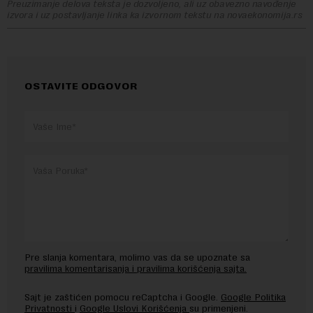
Preuzimanje delova teksta je dozvoljeno, ali uz obavezno navođenje
izvora i uz postavljanje linka ka izvornom tekstu na novaekonomija.rs
OSTAVITE ODGOVOR
Pre slanja komentara, molimo vas da se upoznate sa
pravilima komentarisanja i pravilima korišćenja sajta.
Sajt je zaštićen pomocu reCaptcha i Google.
Google Politika
Privatnosti
i
Google Uslovi Korišćenja
su primenjeni.