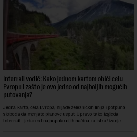
Interrail vodič: Kako jednom kartom obići celu
Evropu i zašto je ovo jedno od najboljih mogućih
putovanja?
Jedna karta, cela Evropa, hiljade železničkih linija i potpuna
sloboda da menjate planove usput. Upravo tako izgleda
Interrail - jedan od najpopularnijih načina za istraživanje
Evrope, koji već decenijama pr...