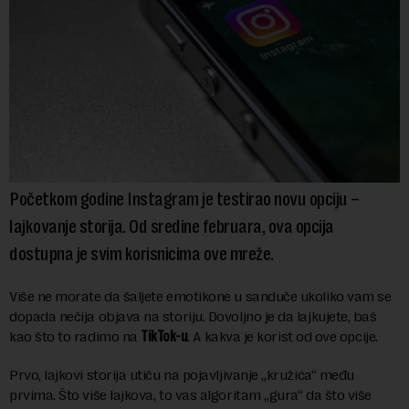
Početkom godine Instagram je testirao novu opciju –
lajkovanje storija. Od sredine februara, ova opcija
dostupna je svim korisnicima ove mreže.
Više ne morate da šaljete emotikone u sanduče ukoliko vam se
dopada nečija objava na storiju. Dovoljno je da lajkujete, baš
kao što to radimo na
TikTok-u
. A kakva je korist od ove opcije.
Prvo, lajkovi storija utiču na pojavljivanje „kružića“ među
prvima. Što više lajkova, to vas algoritam „gura“ da što više