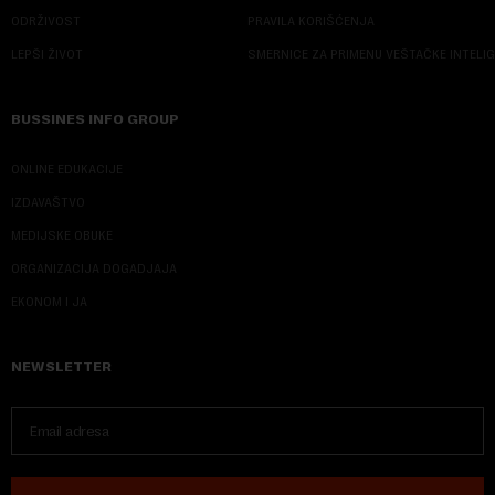
ODRŽIVOST
PRAVILA KORIŠĆENJA
LEPŠI ŽIVOT
SMERNICE ZA PRIMENU VEŠTAČKE INTELI
BUSSINES INFO GROUP
ONLINE EDUKACIJE
IZDAVAŠTVO
MEDIJSKE OBUKE
ORGANIZACIJA DOGADJAJA
EKONOM I JA
NEWSLETTER