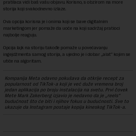
pratilaca vidi baš vašu objavu. Korisno, s obzirom na more
storija koji svakodnevno izlaze.
Ova opcija korisna je i onima koji se bave digitalnim
marketingom jer pomaže da uoče na koji sadržaj pratioci
najbolje reaguju.
Opcija lajk na storiju takođe pomaže u povećavanju
ingejdžmenta samog storija, a ujedno je i dobar „alat“ kojim se
utiče na algoritam.
Kompanija Meta odavno pokušava da otkrije recept za
popularnost od TikTok-a koji je već duže vremena broj
jedan aplikacija po broju instalacija na svetu. Prvi čovek
Mete Mark Zakerberg izjavio je nedavno da je „reels“
budućnost što će biti i njihov fokus u budućnosti. Sve to
ukazuje da Instagram postaje kopija kineskog TikTok-a.