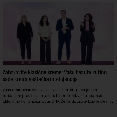
Zaboravite klasične kreme: Vašu beauty rutinu
sada kreira veštačka inteligencija
Vaša omiljena krema za lice više ne nastaje tek pukim
mešanjem pravih sastojaka u laboratoriji, već uz pomoć
algoritma koji analizira vaš DNK. Želite da znate koja je idealna
nijansa crvenog ruža za vas, u s...