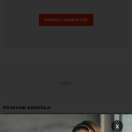
POVEZANI SADRŽAJI
x