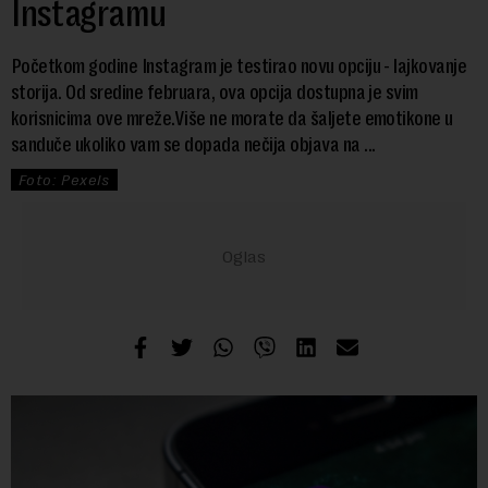
Instagramu
Početkom godine Instagram je testirao novu opciju - lajkovanje
storija. Od sredine februara, ova opcija dostupna je svim
korisnicima ove mreže.Više ne morate da šaljete emotikone u
sanduče ukoliko vam se dopada nečija objava na ...
Foto: Pexels