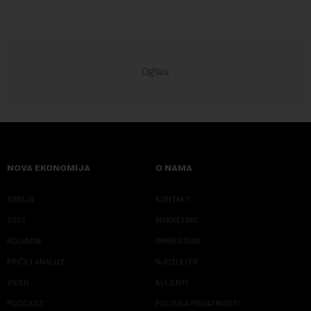
NOVA EKONOMIJA
O NAMA
SRBIJA
KONTAKT
SVET
MARKETING
KOLUMNE
IMPRESSUM
PRIČE I ANALIZE
NJUZLETER
VIDEO
KLIJENTI
PODCAST
POLITIKA PRIVATNOSTI