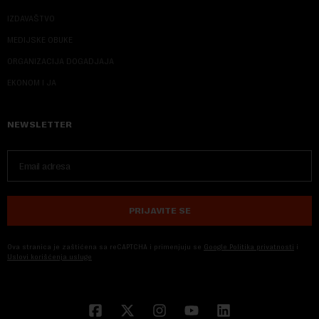
IZDAVAŠTVO
MEDIJSKE OBUKE
ORGANIZACIJA DOGADJAJA
EKONOM I JA
NEWSLETTER
PRIJAVITE SE
Ova stranica je zaštićena sa reCAPTCHA i primenjuju se
Google Politika privatnosti
i
Uslovi korišćenja usluge