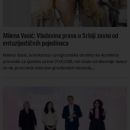
Milena Vasić: Vladavina prava u Srbiji zavisi od
entuzijastičnih pojedinaca
Milena Vasić, advokatica i programska direktorka Komiteta
pravnika za ljudska prava (YUCOM), već duže od decenije nalazi
se na prvoj liniji odbrane građanskih sloboda,
marginalizovanih grupa, žrtava diskrimi...