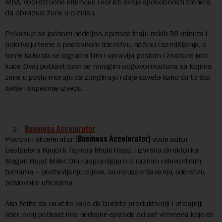
MBA, vodi stručne intervjue i koristi svoje sposobnosti trenera
da obrazuje žene u biznisu.
Prikazuje se jednom nedeljno, epizode traju nekih 30 minuta i
pokrivaju teme o poslovnom liderstvu, načinu razmišljanja, o
tome kako da se izgradni tim i upravlja poslom i životom kod
kuće. Ovaj potkast bavi se mnogim odgovornostima sa kojima
žene u poslu moraju da žongliraju i daje savete kako da to što
lakše i uspešnije izvedu.
Business Accelerator
Poslovni akcelerator (
Business Accelerator)
vode autor
bestselera Njujork Tajmsa Majkl Hajat i izvršna direktorka
Megan Hajat Miler. Oni raspravljaju o o raznim relevantnim
temama – postavljanju ciljeva, samousavršavanju, liderstvu,
poslovnim uticajima.
Ako želite da naučite kako da budete produktivniji i uticajniji
lider, ovaj potkast ima nedeljne epizode od sat vremena koje će