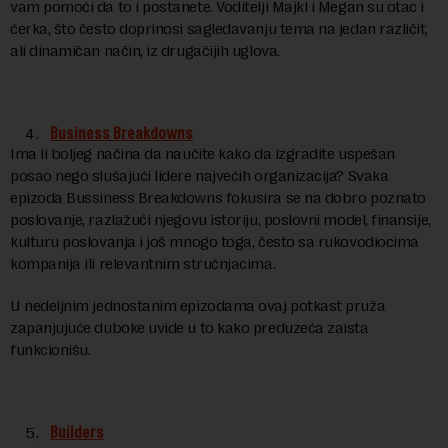
vam pomoći da to i postanete. Voditelji Majkl i Megan su otac i
ćerka, što često doprinosi sagledavanju tema na jedan različit,
ali dinamičan način, iz drugačijih uglova.
Business Breakdowns
Ima li boljeg načina da naučite kako da izgradite uspešan
posao nego slušajući lidere najvećih organizacija? Svaka
epizoda Bussiness Breakdowns fokusira se na dobro poznato
poslovanje, razlažući njegovu istoriju, poslovni model, finansije,
kulturu poslovanja i još mnogo toga, često sa rukovodiocima
kompanija ili relevantnim stručnjacima.
U nedeljnim jednostanim epizodama ovaj potkast pruža
zapanjujuće duboke uvide u to kako preduzeća zaista
funkcionišu.
Builders