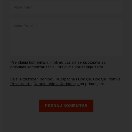
Pre slanja komentara, molimo vas da se upoznate sa
pravilima komentarisanja i pravilima korišćenja sajta.
Sajt je zaštićen pomocu reCaptcha i Google.
Google Politika
Privatnosti
i
Google Uslovi Korišćenja
su primenjeni.