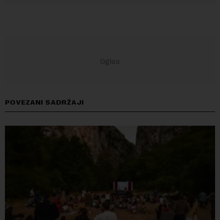
POVEZANI SADRŽAJI