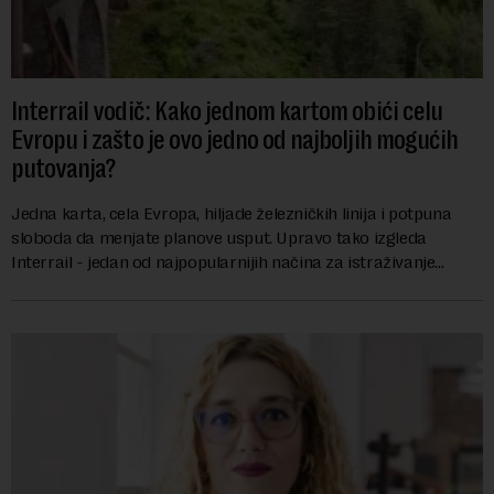
Interrail vodič: Kako jednom kartom obići celu
Evropu i zašto je ovo jedno od najboljih mogućih
putovanja?
Jedna karta, cela Evropa, hiljade železničkih linija i potpuna
sloboda da menjate planove usput. Upravo tako izgleda
Interrail - jedan od najpopularnijih načina za istraživanje
Evrope, koji već decenijama pr...