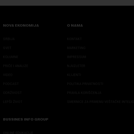
NOVA EKONOMIJA
O NAMA
SRBIJA
KONTAKT
SVET
MARKETING
KOLUMNE
IMPRESSUM
PRIČE I ANALIZE
NJUZLETER
VIDEO
KLIJENTI
PODCAST
POLITIKA PRIVATNOSTI
ODRŽIVOST
PRAVILA KORIŠĆENJA
LEPŠI ŽIVOT
SMERNICE ZA PRIMENU VEŠTAČKE INTELI
BUSSINES INFO GROUP
ONLINE EDUKACIJE