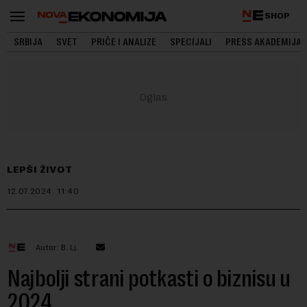
SHOP
SRBIJA
SVET
PRIČE I ANALIZE
SPECIJALI
PRESS AKADEMIJA
LEPŠI ŽIVOT
12.07.2024.
11:40
Autor: B. Lj.
Najbolji strani potkasti o biznisu u
2024.