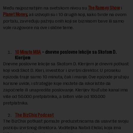
Među najpoznatijim na svetskom nivou su
The Ramsey Show
i
Planet Money
,
ali izdvojili su i 10 drugih koji, kako tvrde na ovom
portalu, zavređuju pažnju onih koji se biznisom bave ili samo
vole razgovore na ove i slične teme.
10 Minute MBA
– dnevne poslovne lekcije sa Skotom D.
Klerijem
Dnevne poslovne lekcije sa Skotom D. Klerijem je dnevni potkast
koji vodi Skot D. Kleri, investitor i izvršni direktor. U proseku
epizoda traje samo 10 minuta, čak i manje. Ove epizode pružaju
korisne uvide, i strategije koje možete da iskoristite da
započnete ili unapredite poslovanje. Klerijev YouTube kanal ima
više od 50.000 pretplatnika, a bilten više od 100.000
pretplatnika.
The BizChix Podcast
The BizChix potkast pomaže preduzetnicama da usavrše svoju
poziciju izvršnog direktora. Voditeljka Natali Ekdal, koja ima