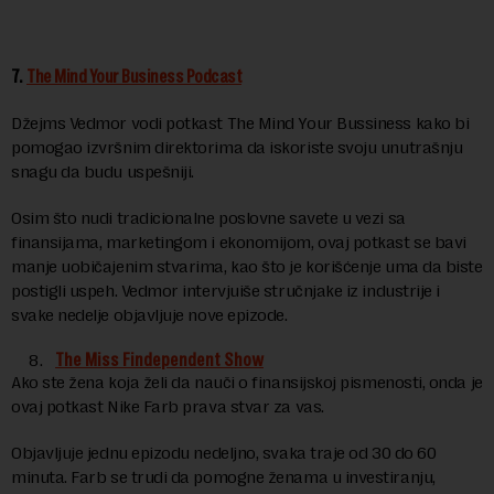
7.
The Mind Your Business Podcast
Džejms Vedmor vodi potkast The Mind Your Bussiness kako bi
pomogao izvršnim direktorima da iskoriste svoju unutrašnju
snagu da budu uspešniji.
Osim što nudi tradicionalne poslovne savete u vezi sa
finansijama, marketingom i ekonomijom, ovaj potkast se bavi
manje uobičajenim stvarima, kao što je korišćenje uma da biste
postigli uspeh. Vedmor intervjuiše stručnjake iz industrije i
svake nedelje objavljuje nove epizode.
The Miss Findependent Show
Ako ste žena koja želi da nauči o finansijskoj pismenosti, onda je
ovaj potkast Nike Farb prava stvar za vas.
Objavljuje jednu epizodu nedeljno, svaka traje od 30 do 60
minuta. Farb se trudi da pomogne ženama u investiranju,