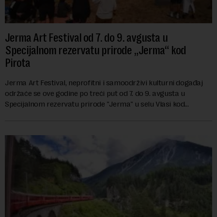
Jerma Art Festival od 7. do 9. avgusta u
Specijalnom rezervatu prirode „Jerma“ kod
Pirota
Jerma Art Festival, neprofitni i samoodrživi kulturni događaj
održaće se ove godine po treći put od 7. do 9. avgusta u
Specijalnom rezervatu prirode "Jerma" u selu Vlasi kod
Pirota.Festival okuplja umetn...