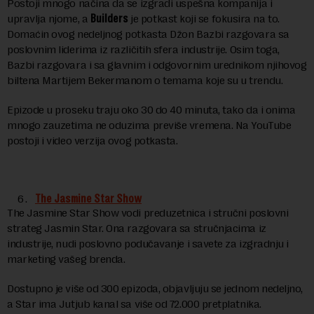
Postoji mnogo načina da se izgradi uspešna kompanija i
upravlja njome, a
Builders
je potkast koji se fokusira na to.
Domaćin ovog nedeljnog potkasta Džon Bazbi razgovara sa
poslovnim liderima iz različitih sfera industrije. Osim toga,
Bazbi razgovara i sa glavnim i odgovornim urednikom njihovog
biltena Martijem Bekermanom o temama koje su u trendu.
Epizode u proseku traju oko 30 do 40 minuta, tako da i onima
mnogo zauzetima ne oduzima previše vremena. Na YouTube
postoji i video verzija ovog potkasta.
The Jasmine Star Show
The Jasmine Star Show vodi preduzetnica i stručni poslovni
strateg Jasmin Star. Ona razgovara sa stručnjacima iz
industrije, nudi poslovno podučavanje i savete za izgradnju i
marketing vašeg brenda.
Dostupno je više od 300 epizoda, objavljuju se jednom nedeljno,
a Star ima Jutjub kanal sa više od 72.000 pretplatnika.