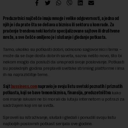
Preduzetnici najčešće imaju mnoge i velike odgovornosti, a jedna od
njih je i da prate šta se dešava u biznisu ili sektoru u kom rade. Za
praćenje trendova neki koriste specijalizovane sajtove ili društvene
mreže, a sve češće omiljeno je i slušanje i gledanje potkasta.
Tamo, ukoliko su potkasti dobri, odnosno sagovornici i tema –
može da se čuje dosta dobrih saveta, sazna nešto novo, što bi
nekom moglo da posluži da unapredi svoje poslovanje. Potkasti
su poslednjih godina preplavili svetske striming platforme i ima
ih na najrazličitije teme.
Sajt
bussiness.com
napravio je svoju listu svetski poznatih i priznatih
potkasta, koji se bave temom biznisa, finansija, preduzetništva
kako
oni manje iskusni ne bi morali da lutaju internetom u potrazi za
sadržajem koji im se sviđa.
Sproveli su istraživanje, slušali i gledali i ponudili svoju listu
najboljih poslovnih potkast serijala ove godine.