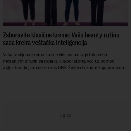
Zaboravite klasične kreme: Vašu beauty rutinu
sada kreira veštačka inteligencija
Vaša omiljena krema za lice više ne nastaje tek pukim
mešanjem pravih sastojaka u laboratoriji, već uz pomoć
algoritma koji analizira vaš DNK. Želite da znate koja je idealna
nijansa crvenog ruža za vas, u s...